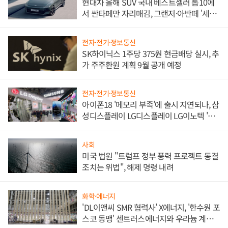
현대차 올해 SUV 국내 베스트셀러 톱10에
서 싼타페만 자리매김, 그랜저·아반떼 '세단
쌍끌이'로 내수 방어
전자·전기·정보통신
SK하이닉스 1주당 375원 현금배당 실시, 추
가 주주환원 계획 9월 공개 예정
전자·전기·정보통신
아이폰18 '메모리 부족'에 출시 지연되나, 삼
성디스플레이 LG디스플레이 LG이노텍 '탈
애플' 수익 다각화 속도
사회
미국 법원 "트럼프 정부 풍력 프로젝트 동결
조치는 위법", 해제 명령 내려
화학·에너지
'DL이앤씨 SMR 협력사' X에너지, '한수원 포
스코 동맹' 센트러스에너지와 우라늄 계약