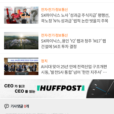
체결
전자·전기·정보통신
SK하이닉스 노사 '성과급 주식지급' 평행선,
곽노정 'N% 성과급' 법적 논란 벗을지 주목
전자·전기·정보통신
SK하이닉스, 용인 'Y2' 팹과 청주 'M17' 팹
건설에 54조 투자 결정
정치
AI시대 맞아 25년 만에 전력산업 구조개편
시동, '발전5사 통합' 넘어 '한전 지주사' 재편
론도
기사댓글
0
개