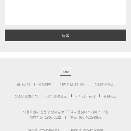
PC버전
회사소개
윤리강령
개인정보처리방침
이용자위원회
청소년보호정책
정정·반론보도
기사심의규정
불편신고
서울특별시 성동구 성수일로 39-34 서울숲더스페이스 12층
대표전화 : 1800-6522
팩스 : 070-4015-8658
편집국 : 070-4010-8512
사업본부 : 070-4010-7078