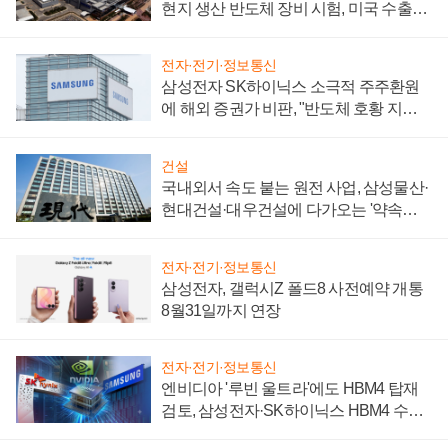
현지 생산 반도체 장비 시험, 미국 수출통
제 대비"
전자·전기·정보통신
삼성전자 SK하이닉스 소극적 주주환원
에 해외 증권가 비판, "반도체 호황 지속
성 의문"
건설
국내외서 속도 붙는 원전 사업, 삼성물산·
현대건설·대우건설에 다가오는 '약속의
시간'
전자·전기·정보통신
삼성전자, 갤럭시Z 폴드8 사전예약 개통
8월31일까지 연장
전자·전기·정보통신
엔비디아 '루빈 울트라'에도 HBM4 탑재
검토, 삼성전자·SK하이닉스 HBM4 수율
에 주도권 갈린다