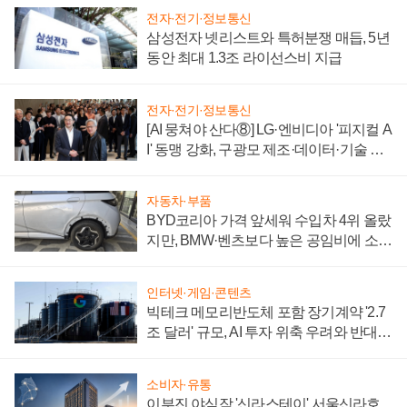
전자·전기·정보통신
삼성전자 넷리스트와 특허분쟁 매듭, 5년
동안 최대 1.3조 라이선스비 지급
전자·전기·정보통신
[AI 뭉쳐야 산다⑧] LG·엔비디아 '피지컬 A
I' 동맹 강화, 구광모 제조·데이터·기술 결
집해 종합 로보틱스 기업으로
자동차·부품
BYD코리아 가격 앞세워 수입차 4위 올랐
지만, BMW·벤츠보다 높은 공임비에 소비
자 불만 폭발
인터넷·게임·콘텐츠
빅테크 메모리반도체 포함 장기계약 '2.7
조 달러' 규모, AI 투자 위축 우려와 반대
신호
소비자·유통
이부진 야심작 '신라스테이' 서울신라호