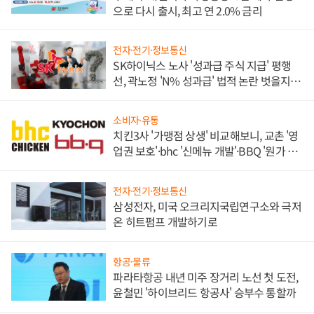
으로 다시 출시, 최고 연 2.0% 금리
전자·전기·정보통신
SK하이닉스 노사 '성과급 주식 지급' 평행
선, 곽노정 'N% 성과급' 법적 논란 벗을지 주
목
소비자·유통
치킨3사 '가맹점 상생' 비교해보니, 교촌 '영
업권 보호'·bhc '신메뉴 개발'·BBQ '원가 부
담'
전자·전기·정보통신
삼성전자, 미국 오크리지국립연구소와 극저
온 히트펌프 개발하기로
항공·물류
파라타항공 내년 미주 장거리 노선 첫 도전,
윤철민 '하이브리드 항공사' 승부수 통할까