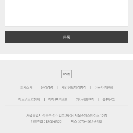
PC버전
회사소개
윤리강령
개인정보처리방침
이용자위원회
청소년보호정책
정정·반론보도
기사심의규정
불편신고
서울특별시 성동구 성수일로 39-34 서울숲더스페이스 12층
대표전화 : 1800-6522
팩스 : 070-4015-8658