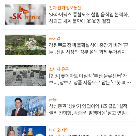
전자·전기·정보통신
SK하이닉스 통합노조 설립 움직임 본격화,
성과급 체계 불만에 3500명 결집
공기업
강원랜드 정책 불확실성에 중장기 비전 '흔
들', 신임 사장의 정부 설득 과제 무거워져
소비자·유통
[현장] 롯데마트 야심작 '부산 물류센터' 가
보니, 장보기 상품 자동으로 담는 '로봇 400
대' 장관
금융
삼섬증권 '상반기 영업이익 1조 클럽' 실적
랠리 진행형, 박종문 '발행어음' 달고 연임 향
하나
바이오·제약