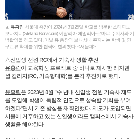
▲
유홍림
서울대 총장이 2024년 3월25일 학교를 방문한 스테파노
보나치니(Stefano Bonaccini) 이탈리아 에밀리아-로마냐 주지사와 기
념촬영을 하고 있다. 이날 유 총장과 보나치니 주지사는 학생 및 연
구교류 확대를 위한 협력에 합의했다. <서울대>
△신입생 전원 RC에서 기숙사 생활 추진
유홍림
이 교육혁신 프로젝트 중 하나로 제시한 레지덴
셜 칼리지(RC, 기숙형대학)를 본격 추진키로 했다.
유홍림
은 2023년 8월 "수 년내 신입생 전원 기숙사 제도
를 도입해 학생이 독립적 인간으로 성숙할 기회를 부여
하겠다"면서 기존 방침을 재확인했다. 제도가 도입되면
서울에 거주하고 있는 신입생이라도 캠퍼스에서 기숙사
생활을 해야한다.