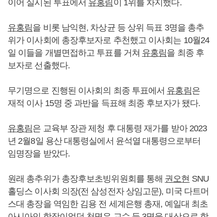
이어 실시된 투표에서
유홍림
이 1위를 차지했다.
유홍림
을 비롯 남익현, 차상균 등 상위 득표 3명을 총추
위가 이사회에 총장후보자로 추천했고 이사회는 10월24
일 이들을 개별면접하고 투표를 거쳐
유홍림
을 최종 후
보자로 선출했다.
무기명으로 진행된 이사회의 최종 투표에서
유홍림
은
재적 이사 15명 중 과반을 득표해 최종 후보자가 됐다.
유홍림
은 교육부 장관 제청 후 대통령 재가를 받아 2023
년 2월8일 용산 대통령실에서 윤석열 대통령으로부터
임명장을 받았다.
원래 총추위가 총장후보초빙위원회를 통해
권오현
SNU
홀딩스 이사회 의장(전 삼성전자 상임고문), 미국 다트머
스대 총장을 역임한 김용 전 세계은행 총재, 예일대 최초
아시아인 학장이었던 천명우 교수 등 3명을 대상으로 학