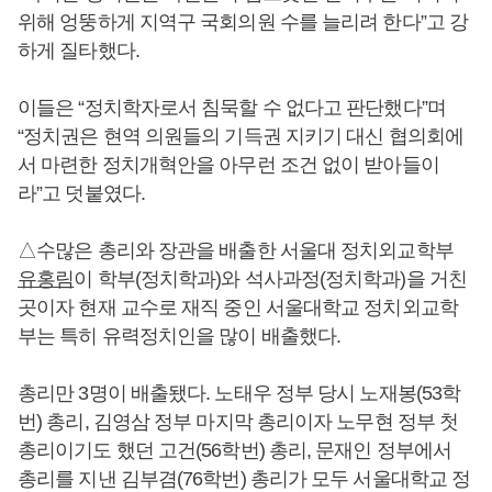
위해 엉뚱하게 지역구 국회의원 수를 늘리려 한다”고 강
하게 질타했다.
이들은 “정치학자로서 침묵할 수 없다고 판단했다”며
“정치권은 현역 의원들의 기득권 지키기 대신 협의회에
서 마련한 정치개혁안을 아무런 조건 없이 받아들이
라”고 덧붙였다.
△수많은 총리와 장관을 배출한 서울대 정치외교학부
유홍림
이 학부(정치학과)와 석사과정(정치학과)을 거친
곳이자 현재 교수로 재직 중인 서울대학교 정치외교학
부는 특히 유력정치인을 많이 배출했다.
총리만 3명이 배출됐다. 노태우 정부 당시 노재봉(53학
번) 총리, 김영삼 정부 마지막 총리이자 노무현 정부 첫
총리이기도 했던 고건(56학번) 총리, 문재인 정부에서
총리를 지낸 김부겸(76학번) 총리가 모두 서울대학교 정