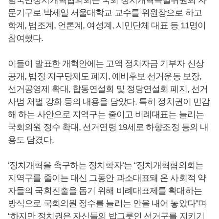
범국민정치개혁협의회는 국회 정치개혁특별위원회 자
문기구로 박세일 서울대학교 교수를 위원장으로 하고
학계, 법조계, 언론계, 여성계, 시민단체 대표 등 11명이
참여했다.
이들이 발표한 개혁안에는 고액 정치자금 기부자 신상
공개, 법정 지구당제도 폐지, 예비후보 선거운동 보장,
선거공영제 확대, 합동연설회 및 정당연설회 폐지, 선거
사범 처벌 강화 등의 내용을 담았다. 특히 정치권이 민감
해 하는 사안으로 지역구는 줄이고 비례대표는 늘리는
국회의원 정수 확대, 선거연령 19세로 하향조정 등의 내
용도 담겼다.
‘정치개혁을 촉구하는 정치학자’는 “정치개혁협의회는
지역구를 줄이는 대신 그동안 과소대표돼 온 사회적 약
자들의 국회진출을 돕기 위해 비례대표제를 확대하는
방식으로 국회의원 정수를 늘리는 안을 내어 놓았다”며
“하지만 정치권은 자신들의 밥그릇인 선거구를 지키기