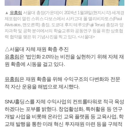
▲
유홍림
서울대 총장(가운데)이 2024년 1월18일(현지시각) 세계경
제포럼이 열린 스위스 다보스에서 시카고대 폴 앨리비자토스(Paul
Alivisatos, 맨오른쪽) 총장, 도쿄대 후지 테루오(Fujii Teruo) 총장과 양
자과학 및 공학 분야에서의 학술교류와 공동연구 등을 위한 상호협
력 협약을 맺은 뒤 기념사진을 찍고 있다. <서울대>
△서울대 자체 재원 확충 추진
유홍림
은 '법인화 2.0'라는 비전을 실현하기 위해 자체 재
원 확충에 시동을 걸고 있다.
유홍림
은 재원 확충을 위해 수익구조의 다변화와 전문
적 자산 운용을 해법으로 제시했다.
SNU홀딩스를 자체 수익사업의 컨트롤타워로 적극 육성
하겠다는 포부를 밝혔다. 창업활성화, 특허활용 등 연구
개발 사업을 비롯해 온라인 교육 플랫폼 등 교육사업, 학
교채 발행을 통한 미래 혁신 투자재원 마련 등을 구체적