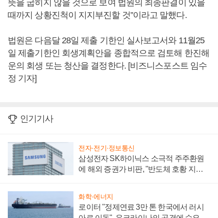
뜻을 굽히지 않을 것으로 보여 법원의 최종판결이 있을
때까지 상황진척이 지지부진할 것”이라고 말했다.
법원은 다음달 28일 제출 기한인 실사보고서와 11월25
일 제출기한인 회생계획안을 종합적으로 검토해 한진해
운의 회생 또는 청산을 결정한다. [비즈니스포스트 임수
정 기자]
인기기사
전자·전기·정보통신
삼성전자 SK하이닉스 소극적 주주환원
에 해외 증권가 비판, "반도체 호황 지속
성 의문"
화학·에너지
로이터 "정제연료 3만 톤 한국에서 러시
아로 이동", 우크라이나의 공격에 수요 늘