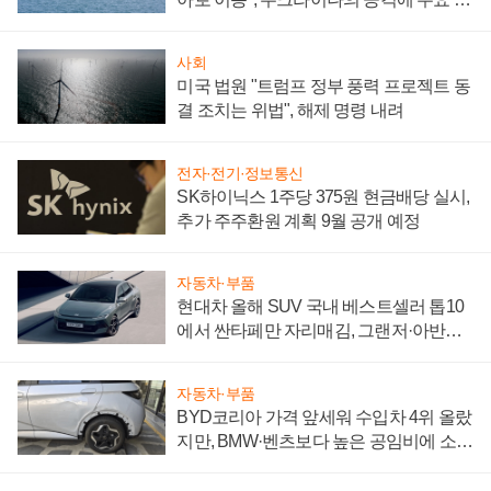
어
사회
미국 법원 "트럼프 정부 풍력 프로젝트 동
결 조치는 위법", 해제 명령 내려
전자·전기·정보통신
SK하이닉스 1주당 375원 현금배당 실시,
추가 주주환원 계획 9월 공개 예정
자동차·부품
현대차 올해 SUV 국내 베스트셀러 톱10
에서 싼타페만 자리매김, 그랜저·아반떼
'세단 쌍끌이'로 내수 방어
자동차·부품
BYD코리아 가격 앞세워 수입차 4위 올랐
지만, BMW·벤츠보다 높은 공임비에 소비
자 불만 폭발