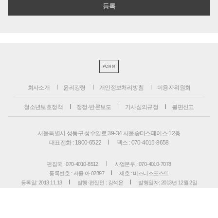
PC버전
회사소개
윤리강령
개인정보처리방침
이용자위원회
청소년보호정책
정정·반론보도
기사심의규정
불편신고
서울특별시 성동구 성수일로 39-34 서울숲더스페이스 12층
대표전화 : 1800-6522
팩스 : 070-4015-8658
편집국 : 070-4010-8512
사업본부 : 070-4010-7078
등록번호 : 서울 아 02897
제호 : 비즈니스포스트
등록일: 2013.11.13
발행·편집인 : 강석운
발행일자: 2013년 12월 2일
청소년보호책임자 : 강석운
ISSN : 2636-171X
Copyright ⓒ
B
USINESSPOST
. All rights reserved.