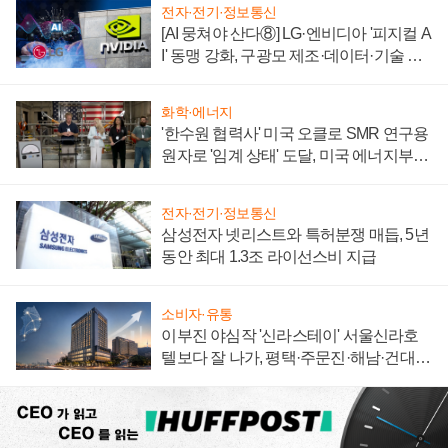
전자·전기·정보통신
[AI 뭉쳐야 산다⑧] LG·엔비디아 '피지컬 A
I' 동맹 강화, 구광모 제조·데이터·기술 결
집해 종합 로보틱스 기업으로
화학·에너지
'한수원 협력사' 미국 오클로 SMR 연구용
원자로 '임계 상태' 도달, 미국 에너지부
"중요한 이정표"
전자·전기·정보통신
삼성전자 넷리스트와 특허분쟁 매듭, 5년
동안 최대 1.3조 라이선스비 지급
소비자·유통
이부진 야심작 '신라스테이' 서울신라호
텔보다 잘 나가, 평택·주문진·해남·건대로
성장판 더 넓힌다