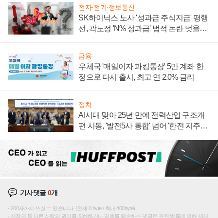
전자·전기·정보통신
SK하이닉스 노사 '성과급 주식지급' 평행
선, 곽노정 'N% 성과급' 법적 논란 벗을지
주목
금융
우체국 '매일이자 파킹통장' 5만 계좌 한
정으로 다시 출시, 최고 연 2.0% 금리
정치
AI시대 맞아 25년 만에 전력산업 구조개
편 시동, '발전5사 통합' 넘어 '한전 지주사'
재편론도
기사댓글
0
개
200자까지 쓰실 수 있습니다. (현재 0 byte / 최대 400byte)
저작권 등 다른 사람의 권리를 침해하거나 명예를 훼손하는 댓글은 관련 법률에 의해 제재