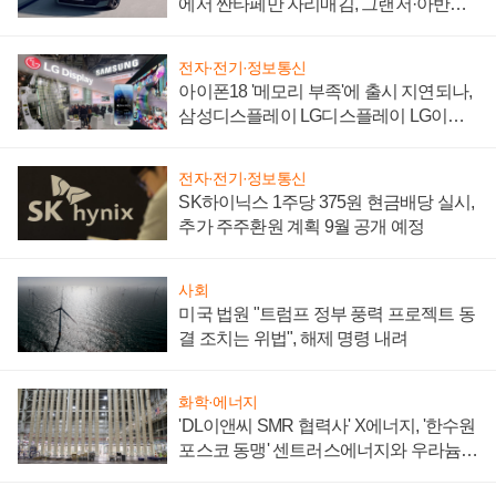
에서 싼타페만 자리매김, 그랜저·아반떼
'세단 쌍끌이'로 내수 방어
전자·전기·정보통신
아이폰18 '메모리 부족'에 출시 지연되나,
삼성디스플레이 LG디스플레이 LG이노
텍 '탈애플' 수익 다각화 속도
전자·전기·정보통신
SK하이닉스 1주당 375원 현금배당 실시,
추가 주주환원 계획 9월 공개 예정
사회
미국 법원 "트럼프 정부 풍력 프로젝트 동
결 조치는 위법", 해제 명령 내려
화학·에너지
'DL이앤씨 SMR 협력사' X에너지, '한수원
포스코 동맹' 센트러스에너지와 우라늄
계약 체결