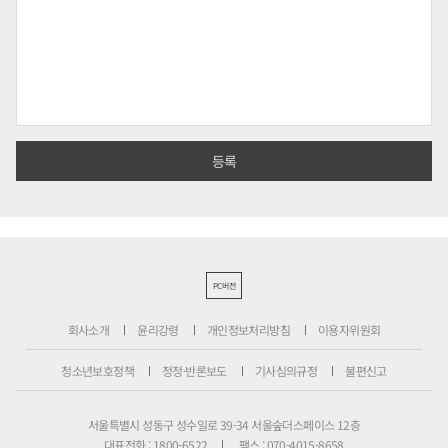
PC버전
회사소개
윤리강령
개인정보처리방침
이용자위원회
청소년보호정책
정정·반론보도
기사심의규정
불편신고
서울특별시 성동구 성수일로 39-34 서울숲더스페이스 12층
대표전화 : 1800-6522
팩스 : 070-4015-8658