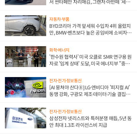
서 싼타페만 자리매김, 그랜저·아반떼 '세단
쌍끌이'로 내수 방어
자동차·부품
BYD코리아 가격 앞세워 수입차 4위 올랐지
만, BMW·벤츠보다 높은 공임비에 소비자
불만 폭발
화학·에너지
'한수원 협력사' 미국 오클로 SMR 연구용 원
자로 '임계 상태' 도달, 미국 에너지부 "중요
한 이정표"
전자·전기·정보통신
[AI 뭉쳐야 산다⑧] LG·엔비디아 '피지컬 AI'
동맹 강화, 구광모 제조·데이터·기술 결집
해 종합 로보틱스 기업으로
전자·전기·정보통신
삼성전자 넷리스트와 특허분쟁 매듭, 5년 동
안 최대 1.3조 라이선스비 지급