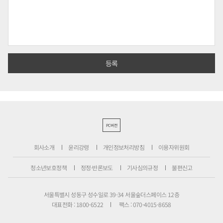
PC버전
회사소개
윤리강령
개인정보처리방침
이용자위원회
청소년보호정책
정정·반론보도
기사심의규정
불편신고
서울특별시 성동구 성수일로 39-34 서울숲더스페이스 12층
대표전화 : 1800-6522
팩스 : 070-4015-8658