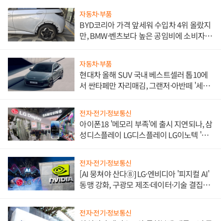
자동차·부품
BYD코리아 가격 앞세워 수입차 4위 올랐지
만, BMW·벤츠보다 높은 공임비에 소비자
불만 폭발
자동차·부품
현대차 올해 SUV 국내 베스트셀러 톱10에
서 싼타페만 자리매김, 그랜저·아반떼 '세단
쌍끌이'로 내수 방어
전자·전기·정보통신
아이폰18 '메모리 부족'에 출시 지연되나, 삼
성디스플레이 LG디스플레이 LG이노텍 '탈
애플' 수익 다각화 속도
전자·전기·정보통신
[AI 뭉쳐야 산다⑧] LG·엔비디아 '피지컬 AI'
동맹 강화, 구광모 제조·데이터·기술 결집
해 종합 로보틱스 기업으로
전자·전기·정보통신