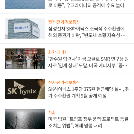
로 이동", 우크라이나의 공격에 수요 늘어
전자·전기·정보통신
삼성전자 SK하이닉스 소극적 주주환원에
해외 증권가 비판, "반도체 호황 지속성 의
문"
화학·에너지
'한수원 협력사' 미국 오클로 SMR 연구용 원
자로 '임계 상태' 도달, 미국 에너지부 "중요
한 이정표"
전자·전기·정보통신
SK하이닉스 1주당 375원 현금배당 실시, 추
가 주주환원 계획 9월 공개 예정
사회
미국 법원 "트럼프 정부 풍력 프로젝트 동결
조치는 위법", 해제 명령 내려