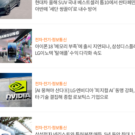
현대차 올해 SUV 국내 베스트셀러 톱10에서 싼타페만
아반떼 '세단 쌍끌이'로 내수 방어
전자·전기·정보통신
아이폰18 '메모리 부족'에 출시 지연되나, 삼성디스
LG이노텍 '탈애플' 수익 다각화 속도
전자·전기·정보통신
[AI 뭉쳐야 산다⑧] LG·엔비디아 '피지컬 AI' 동맹 강
터·기술 결집해 종합 로보틱스 기업으로
전자·전기·정보통신
삼성전자 넷리스트와 특허분쟁 매듭, 5년 동안 최대 1