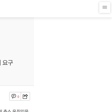
회 요구
0
위 축소 움직임을