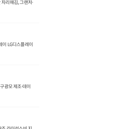
 자리매김, 그랜저·
플레이 LG디스플레이
화, 구광모 제조·데이
.3조 라이선스비 지