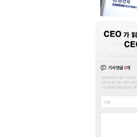
기사댓글
0
개
200자까지 쓰실 수 있습니다. (
저작권 등 다른 사람의 권리
타인에게 불쾌감을 주는 욕설