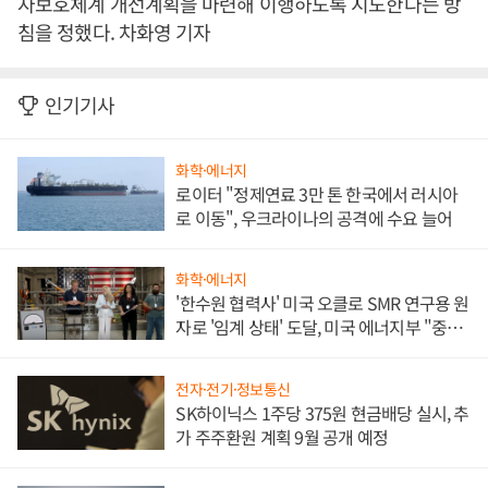
자보호체계 개선계획을 마련해 이행하도록 지도한다는 방
침을 정했다. 차화영 기자
인기기사
화학·에너지
로이터 "정제연료 3만 톤 한국에서 러시아
로 이동", 우크라이나의 공격에 수요 늘어
화학·에너지
'한수원 협력사' 미국 오클로 SMR 연구용 원
자로 '임계 상태' 도달, 미국 에너지부 "중요
한 이정표"
전자·전기·정보통신
SK하이닉스 1주당 375원 현금배당 실시, 추
가 주주환원 계획 9월 공개 예정