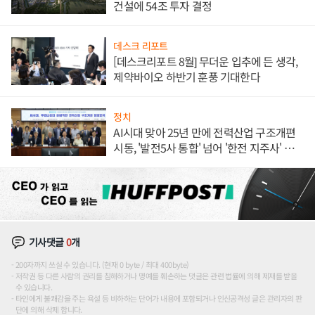
건설에 54조 투자 결정
데스크 리포트
[데스크리포트 8월] 무더운 입추에 든 생각,
제약바이오 하반기 훈풍 기대한다
정치
AI시대 맞아 25년 만에 전력산업 구조개편
시동, '발전5사 통합' 넘어 '한전 지주사' 재편
론도
기사댓글
0
개
200자까지 쓰실 수 있습니다. (현재 0 byte / 최대 400byte)
저작권 등 다른 사람의 권리를 침해하거나 명예를 훼손하는 댓글은 관련 법률에 의해 제재를 받을
수 있습니다.
타인에게 불쾌감을 주는 욕설 등 비하하는 단어가 내용에 포함되거나 인신공격성 글은 관리자의 판
단에 의해 삭제 합니다.