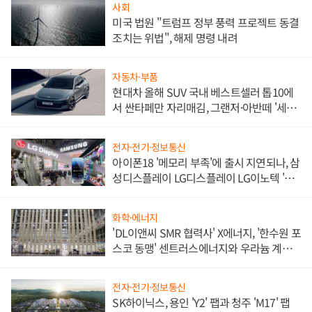
사회
미국 법원 "트럼프 정부 풍력 프로젝트 동결
조치는 위법", 해제 명령 내려
자동차·부품
현대차 올해 SUV 국내 베스트셀러 톱10에
서 싼타페만 자리매김, 그랜저·아반떼 '세단
쌍끌이'로 내수 방어
전자·전기·정보통신
아이폰18 '메모리 부족'에 출시 지연되나, 삼
성디스플레이 LG디스플레이 LG이노텍 '탈
애플' 수익 다각화 속도
화학·에너지
'DL이앤씨 SMR 협력사' X에너지, '한수원 포
스코 동맹' 센트러스에너지와 우라늄 계약
체결
전자·전기·정보통신
SK하이닉스, 용인 'Y2' 팹과 청주 'M17' 팹