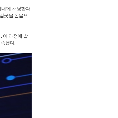
막내'에 해당한다
씻김굿을 온몸으
 이 과정에 발
약속했다.