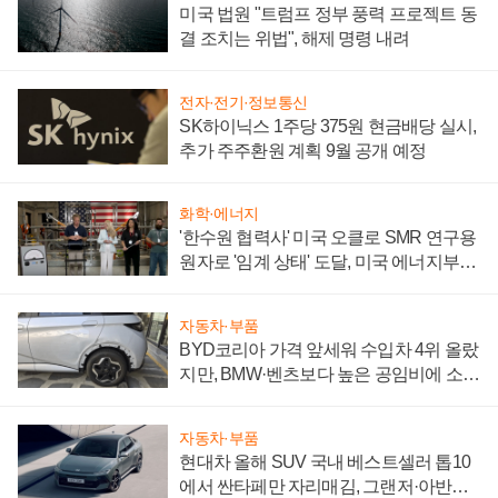
미국 법원 "트럼프 정부 풍력 프로젝트 동
결 조치는 위법", 해제 명령 내려
전자·전기·정보통신
SK하이닉스 1주당 375원 현금배당 실시,
추가 주주환원 계획 9월 공개 예정
화학·에너지
'한수원 협력사' 미국 오클로 SMR 연구용
원자로 '임계 상태' 도달, 미국 에너지부
"중요한 이정표"
자동차·부품
BYD코리아 가격 앞세워 수입차 4위 올랐
지만, BMW·벤츠보다 높은 공임비에 소비
자 불만 폭발
자동차·부품
현대차 올해 SUV 국내 베스트셀러 톱10
에서 싼타페만 자리매김, 그랜저·아반떼