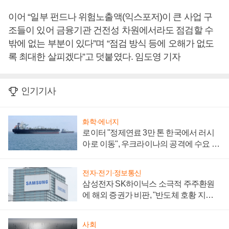
이어 “일부 펀드나 위험노출액(익스포저)이 큰 사업 구
조들이 있어 금융기관 건전성 차원에서라도 점검할 수
밖에 없는 부분이 있다”며 “점검 방식 등에 오해가 없도
록 최대한 살피겠다”고 덧붙였다. 임도영 기자
인기기사
화학·에너지
로이터 "정제연료 3만 톤 한국에서 러시
아로 이동", 우크라이나의 공격에 수요 늘
어
전자·전기·정보통신
삼성전자 SK하이닉스 소극적 주주환원
에 해외 증권가 비판, "반도체 호황 지속
성 의문"
사회