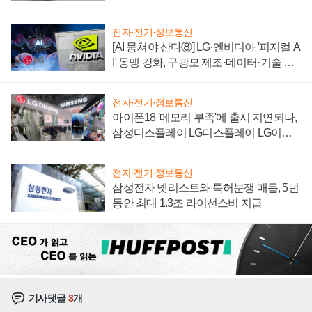
'세단 쌍끌이'로 내수 방어
전자·전기·정보통신
[AI 뭉쳐야 산다⑧] LG·엔비디아 '피지컬 A
I' 동맹 강화, 구광모 제조·데이터·기술 결
집해 종합 로보틱스 기업으로
전자·전기·정보통신
아이폰18 '메모리 부족'에 출시 지연되나,
삼성디스플레이 LG디스플레이 LG이노
텍 '탈애플' 수익 다각화 속도
전자·전기·정보통신
삼성전자 넷리스트와 특허분쟁 매듭, 5년
동안 최대 1.3조 라이선스비 지급
기사댓글
3
개