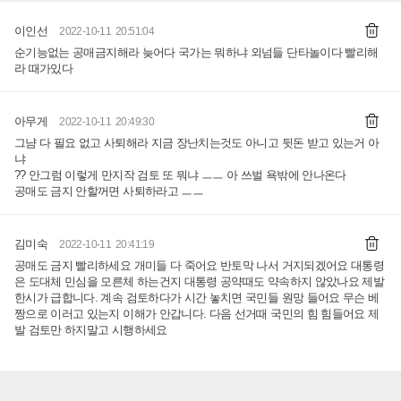
이인선
2022-10-11 20:51:04
순기능없는 공매금지해라 늦어다 국가는 뭐하냐 외넘들 단타놀이다 빨리해
라 때가있다
아무게
2022-10-11 20:49:30
그냠 다 필요 없고 사퇴해라 지금 장난치는것도 아니고 뒷돈 받고 있는거 아
냐
?? 안그럼 이렇게 만지작 검토 또 뭐냐 ㅡㅡ 아 쓰벌 욕밖에 안나온다
공매도 금지 안할꺼면 사퇴하라고 ㅡㅡ
김미숙
2022-10-11 20:41:19
공매도 금지 빨리하세요 개미들 다 죽어요 반토막 나서 거지되겠어요 대통령
은 도대체 민심을 모른체 하는건지 대통령 공약때도 약속하지 않았나요 제발
한시가 급합니다. 계속 검토하다가 시간 놓치면 국민들 원망 들어요 무슨 베
짱으로 이러고 있는지 이해가 안갑니다. 다음 선거때 국민의 힘 힘들어요 제
발 검토만 하지말고 시행하세요