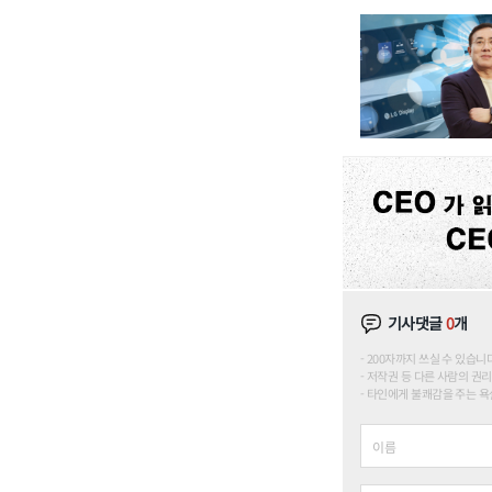
기사댓글
0
개
200자까지 쓰실 수 있습니다. (
저작권 등 다른 사람의 권리
타인에게 불쾌감을 주는 욕설