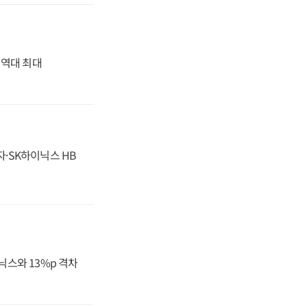
' 역대 최대
자·SK하이닉스 HB
닉스와 13%p 격차