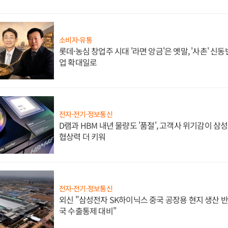
소비자·유통
롯데·농심 창업주 시대 '라면 앙금'은 옛말, '사촌' 신
업 확대일로
전자·전기·정보통신
D램과 HBM 내년 물량도 '품절', 고객사 위기감이 삼
협상력 더 키워
전자·전기·정보통신
외신 "삼성전자 SK하이닉스 중국 공장용 현지 생산 반
국 수출통제 대비"