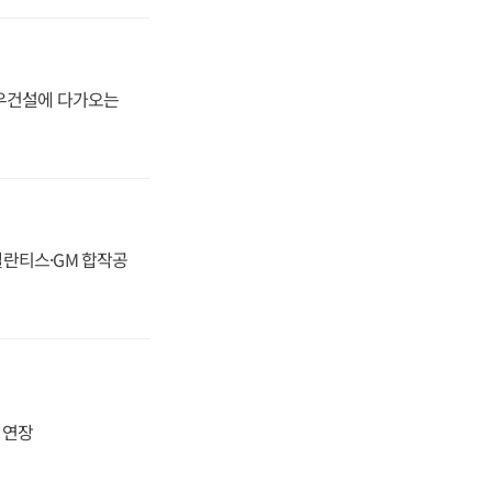
대우건설에 다가오는
스텔란티스·GM 합작공
지 연장