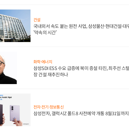
건설
국내외서 속도 붙는 원전 사업, 삼성물산·현대건설·
'약속의 시간'
화학·에너지
삼성SDI ESS 수요 급증에 북미 증설 타진, 최주선 
장 건설 재추진하나
전자·전기·정보통신
삼성전자, 갤럭시Z 폴드8 사전예약 개통 8월31일까