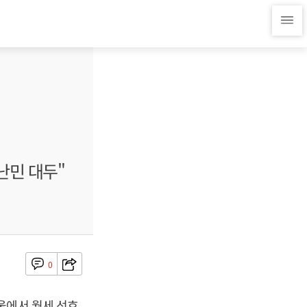
난민 대두"
0
울에서 월세 선호