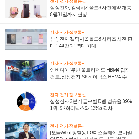
전자·전기·정보통신
삼성전자, 갤럭시Z 폴드8 사전예약 개통
8월31일까지 연장
전자·전기·정보통신
삼성전자 갤럭시 Z 폴드8 시리즈 사전 판
매 '144만 대' 역대 최대
전자·전기·정보통신
엔비디아 '루빈 울트라'에도 HBM4 탑재
검토, 삼성전자·SK하이닉스 HBM4 수율
에 주도권 갈린다
전자·전기·정보통신
삼성전자 2분기 글로벌 D램 점유율 39%
1위, SK하이닉스와 13%p 격차
전자·전기·정보통신
[오늘Who] 정철동 LG디스플레이 모바일