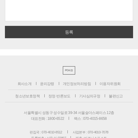
PC버전
회사소개
윤리강령
개인정보처리방침
이용자위원회
청소년보호정책
정정·반론보도
기사심의규정
불편신고
서울특별시 성동구 성수일로 39-34 서울숲더스페이스 12층
대표전화 : 1800-6522
팩스 : 070-4015-8658
편집국 : 070-4010-8512
사업본부 : 070-4010-7078