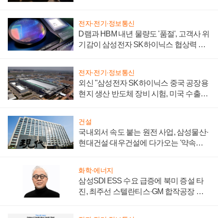
일로
전자·전기·정보통신
D램과 HBM 내년 물량도 '품절', 고객사 위
기감이 삼성전자 SK하이닉스 협상력 더
키워
전자·전기·정보통신
외신 "삼성전자 SK하이닉스 중국 공장용
현지 생산 반도체 장비 시험, 미국 수출통
제 대비"
건설
국내외서 속도 붙는 원전 사업, 삼성물산·
현대건설·대우건설에 다가오는 '약속의
시간'
화학·에너지
삼성SDI ESS 수요 급증에 북미 증설 타
진, 최주선 스텔란티스·GM 합작공장 건
설 재추진하나