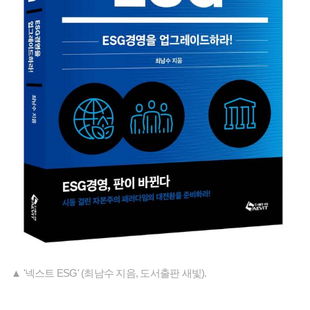
▲ '넥스트 ESG' (최남수 지음, 도서출판 새빛).