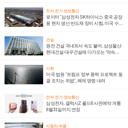
성 의문"
전자·전기·정보통신
로이터 "삼성전자 SK하이닉스 중국 공장
용 현지 생산 반도체 장비 시험, 미국 수출
통제 대비"
건설
원전 건설 국내외서 속도 붙어, 삼성물산·
현대건설·대우건설에 다가오는 '약속의
시간'
사회
미국 법원 "트럼프 정부 풍력 프로젝트 동
결 조치는 위법", 해제 명령 내려
전자·전기·정보통신
삼성전자, 갤럭시Z 폴드8 사전예약 개통
8월31일까지 연장
자동차·부품