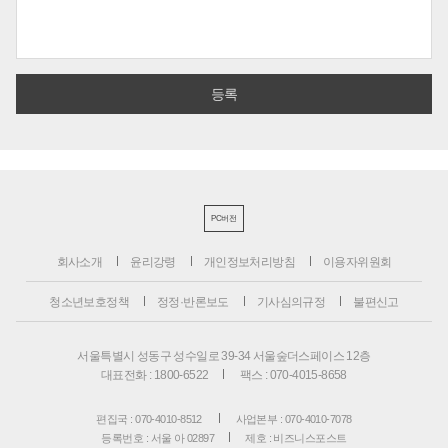
PC버전
회사소개
윤리강령
개인정보처리방침
이용자위원회
청소년보호정책
정정·반론보도
기사심의규정
불편신고
서울특별시 성동구 성수일로 39-34 서울숲더스페이스 12층
대표전화 : 1800-6522
팩스 : 070-4015-8658
편집국 : 070-4010-8512
사업본부 : 070-4010-7078
등록번호 : 서울 아 02897
제호 : 비즈니스포스트