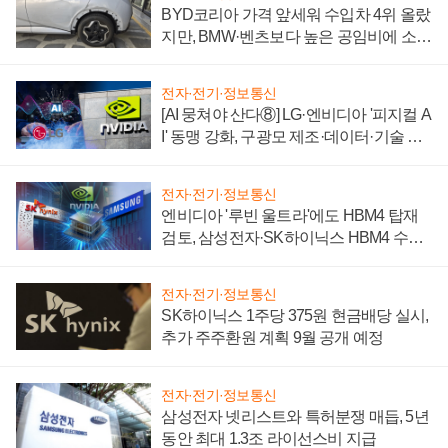
BYD코리아 가격 앞세워 수입차 4위 올랐
지만, BMW·벤츠보다 높은 공임비에 소비
자 불만 폭발
전자·전기·정보통신
[AI 뭉쳐야 산다⑧] LG·엔비디아 '피지컬 A
I' 동맹 강화, 구광모 제조·데이터·기술 결
집해 종합 로보틱스 기업으로
전자·전기·정보통신
엔비디아 '루빈 울트라'에도 HBM4 탑재
검토, 삼성전자·SK하이닉스 HBM4 수율
에 주도권 갈린다
전자·전기·정보통신
SK하이닉스 1주당 375원 현금배당 실시,
추가 주주환원 계획 9월 공개 예정
전자·전기·정보통신
삼성전자 넷리스트와 특허분쟁 매듭, 5년
동안 최대 1.3조 라이선스비 지급