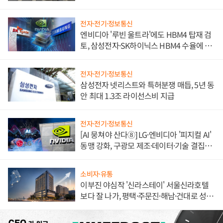
불만 폭발
전자·전기·정보통신
엔비디아 '루빈 울트라'에도 HBM4 탑재 검
토, 삼성전자·SK하이닉스 HBM4 수율에 주
도권 갈린다
전자·전기·정보통신
삼성전자 넷리스트와 특허분쟁 매듭, 5년 동
안 최대 1.3조 라이선스비 지급
전자·전기·정보통신
[AI 뭉쳐야 산다⑧] LG·엔비디아 '피지컬 AI'
동맹 강화, 구광모 제조·데이터·기술 결집
해 종합 로보틱스 기업으로
소비자·유통
이부진 야심작 '신라스테이' 서울신라호텔
보다 잘 나가, 평택·주문진·해남·건대로 성
장판 더 넓힌다