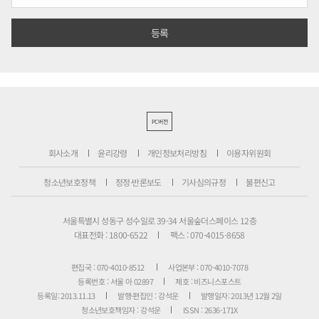
PC버전
회사소개
윤리강령
개인정보처리방침
이용자위원회
청소년보호정책
정정·반론보도
기사심의규정
불편신고
서울특별시 성동구 성수일로 39-34 서울숲더스페이스 12층
대표전화 : 1800-6522
팩스 : 070-4015-8658
편집국 : 070-4010-8512
사업본부 : 070-4010-7078
등록번호 : 서울 아 02897
제호 : 비즈니스포스트
등록일: 2013.11.13
발행·편집인 : 강석운
발행일자: 2013년 12월 2일
청소년보호책임자 : 강석운
ISSN : 2636-171X