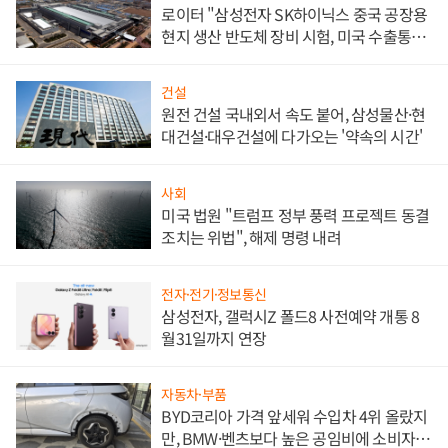
로이터 "삼성전자 SK하이닉스 중국 공장용
현지 생산 반도체 장비 시험, 미국 수출통제
대비"
건설
원전 건설 국내외서 속도 붙어, 삼성물산·현
대건설·대우건설에 다가오는 '약속의 시간'
사회
미국 법원 "트럼프 정부 풍력 프로젝트 동결
조치는 위법", 해제 명령 내려
전자·전기·정보통신
삼성전자, 갤럭시Z 폴드8 사전예약 개통 8
월31일까지 연장
자동차·부품
BYD코리아 가격 앞세워 수입차 4위 올랐지
만, BMW·벤츠보다 높은 공임비에 소비자