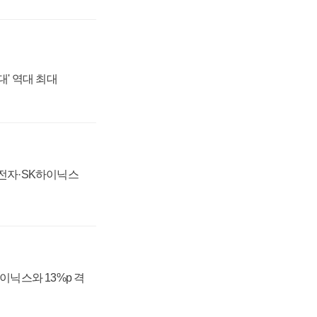
대' 역대 최대
성전자·SK하이닉스
하이닉스와 13%p 격