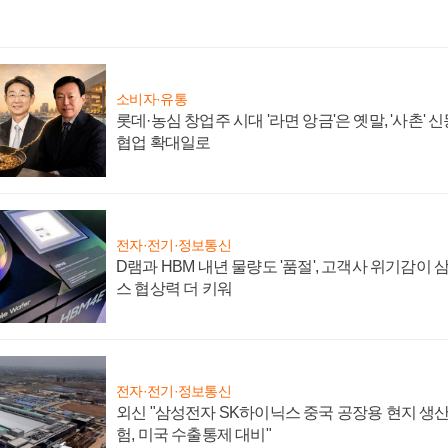
소비자·유통
롯데·농심 창업주 시대 '라면 앙금'은 옛말, '사촌'
협업 확대일로
전자·전기·정보통신
D램과 HBM 내년 물량도 '품절', 고객사 위기감이
스 협상력 더 키워
전자·전기·정보통신
외신 "삼성전자 SK하이닉스 중국 공장용 현지 생산
험, 미국 수출통제 대비"