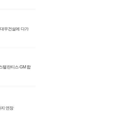
·대우건설에 다가
 스텔란티스·GM 합
까지 연장