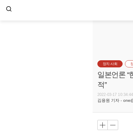
정치·사회
일본언론 “
적”
2022-03-17 10:34:4
김용원 기자 - one@bu