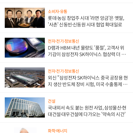
소비자·유통
롯데·농심 창업주 시대 '라면 앙금'은 옛말,
'사촌' 신동빈·신동원 시대 협업 확대일로
전자·전기·정보통신
D램과 HBM 내년 물량도 '품절', 고객사 위
기감이 삼성전자 SK하이닉스 협상력 더 키
워
전자·전기·정보통신
외신 "삼성전자 SK하이닉스 중국 공장용 현
지 생산 반도체 장비 시험, 미국 수출통제 대
비"
건설
국내외서 속도 붙는 원전 사업, 삼성물산·현
대건설·대우건설에 다가오는 '약속의 시간'
화학·에너지