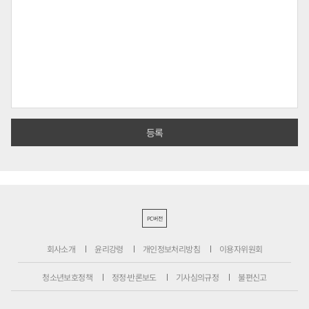
PC버전
회사소개
윤리강령
개인정보처리방침
이용자위원회
청소년보호정책
정정·반론보도
기사심의규정
불편신고