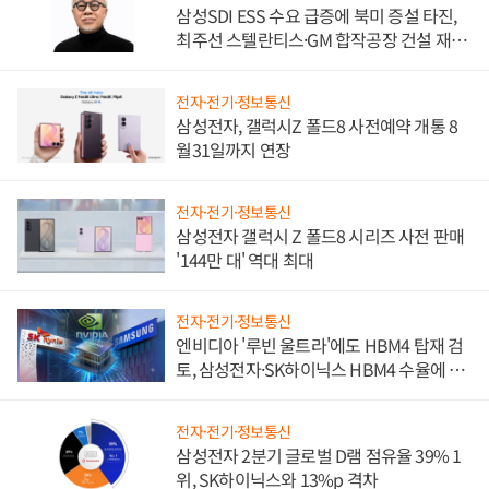
삼성SDI ESS 수요 급증에 북미 증설 타진,
최주선 스텔란티스·GM 합작공장 건설 재추
진하나
전자·전기·정보통신
삼성전자, 갤럭시Z 폴드8 사전예약 개통 8
월31일까지 연장
전자·전기·정보통신
삼성전자 갤럭시 Z 폴드8 시리즈 사전 판매
'144만 대' 역대 최대
전자·전기·정보통신
엔비디아 '루빈 울트라'에도 HBM4 탑재 검
토, 삼성전자·SK하이닉스 HBM4 수율에 주
도권 갈린다
전자·전기·정보통신
삼성전자 2분기 글로벌 D램 점유율 39% 1
위, SK하이닉스와 13%p 격차