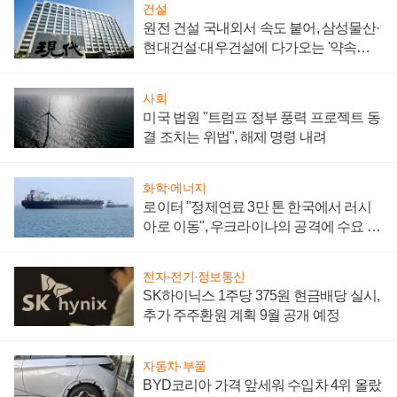
건설
원전 건설 국내외서 속도 붙어, 삼성물산·
현대건설·대우건설에 다가오는 '약속의
시간'
사회
미국 법원 "트럼프 정부 풍력 프로젝트 동
결 조치는 위법", 해제 명령 내려
화학·에너지
로이터 "정제연료 3만 톤 한국에서 러시
아로 이동", 우크라이나의 공격에 수요 늘
어
전자·전기·정보통신
SK하이닉스 1주당 375원 현금배당 실시,
추가 주주환원 계획 9월 공개 예정
자동차·부품
BYD코리아 가격 앞세워 수입차 4위 올랐