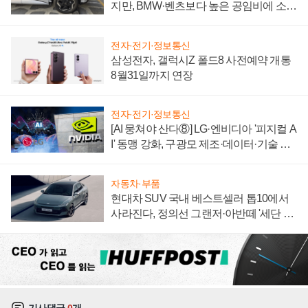
지만, BMW·벤츠보다 높은 공임비에 소비
자 불만 폭발
전자·전기·정보통신
삼성전자, 갤럭시Z 폴드8 사전예약 개통
8월31일까지 연장
전자·전기·정보통신
[AI 뭉쳐야 산다⑧] LG·엔비디아 '피지컬 A
I' 동맹 강화, 구광모 제조·데이터·기술 결
집해 종합 로보틱스 기업으로
자동차·부품
현대차 SUV 국내 베스트셀러 톱10에서
사라진다, 정의선 그랜저·아반떼 '세단 쌍
끌이'로 내수 방어
기사댓글
0
개