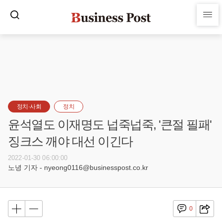
정치·사회
정치
윤석열도 이재명도 넙죽넙죽, '큰절 필패'
징크스 깨야 대선 이긴다
2022-01-30 06:00:00
노녕 기자 - nyeong0116@businesspost.co.kr
0