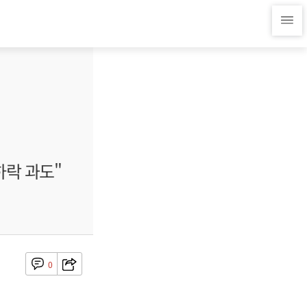
하락 과도"
0