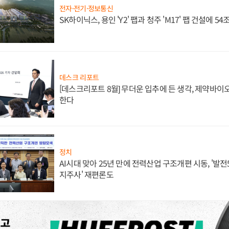
전자·전기·정보통신
SK하이닉스, 용인 'Y2' 팹과 청주 'M17' 팹 건설에 5
데스크 리포트
[데스크리포트 8월] 무더운 입추에 든 생각, 제약바이
한다
정치
AI시대 맞아 25년 만에 전력산업 구조개편 시동, '발전5
지주사' 재편론도