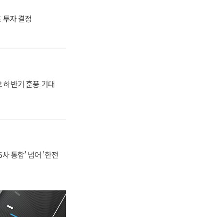
4조 투자 결정
오 하반기 훈풍 기대
사 통합' 넘어 '한전