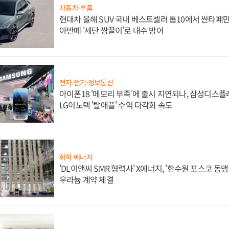
자동차·부품
현대차 올해 SUV 국내 베스트셀러 톱10에서 싼타페만
아반떼 '세단 쌍끌이'로 내수 방어
전자·전기·정보통신
아이폰18 '메모리 부족'에 출시 지연되나, 삼성디스
LG이노텍 '탈애플' 수익 다각화 속도
화학·에너지
'DL이앤씨 SMR 협력사' X에너지, '한수원 포스코 
우라늄 계약 체결