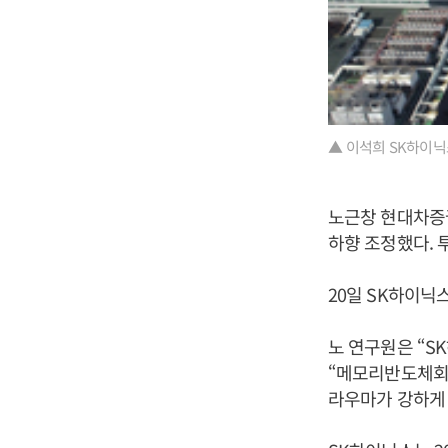
▲ 이석희 SK하이닉
노근창 현대차증권
하향 조정했다. 
20일 SK하이닉스
노 연구원은 “S
“메모리반도체회사
라우마가 강하게 