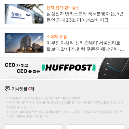
전자·전기·정보통신
삼성전자 넷리스트와 특허분쟁 매듭, 5년
동안 최대 1.3조 라이선스비 지급
소비자·유통
이부진 야심작 '신라스테이' 서울신라호
텔보다 잘 나가, 평택·주문진·해남·건대로
성장판 더 넓힌다
기사댓글
0
개
200자까지 쓰실 수 있습니다. (현재 0 byte / 최대 400byte)
저작권 등 다른 사람의 권리를 침해하거나 명예를 훼손하는 댓글은 관련 법률에 의해 제재
를 받을 수 있습니다.
타인에게 불쾌감을 주는 욕설 등 비하하는 단어가 내용에 포함되거나 인신공격성 글은 관
리자의 판단에 의해 삭제 합니다.