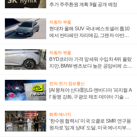
추가 주주환원 계획 9월 공개 예정
자동차·부품
현대차 올해 SUV 국내 베스트셀러 톱10
에서 싼타페만 자리매김, 그랜저·아반떼
'세단 쌍끌이'로 내수 방어
자동차·부품
BYD코리아 가격 앞세워 수입차 4위 올랐
지만, BMW·벤츠보다 높은 공임비에 소비
자 불만 폭발
전자·전기·정보통신
[AI 뭉쳐야 산다⑧] LG·엔비디아 '피지컬 A
I' 동맹 강화, 구광모 제조·데이터·기술 결
집해 종합 로보틱스 기업으로
화학·에너지
'한수원 협력사' 미국 오클로 SMR 연구용
원자로 '임계 상태' 도달, 미국 에너지부
"중요한 이정표"