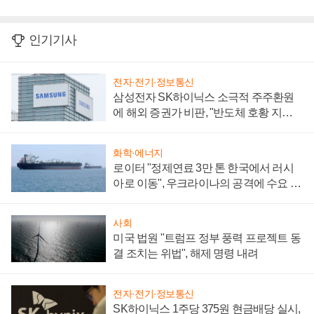
인기기사
전자·전기·정보통신
삼성전자 SK하이닉스 소극적 주주환원
에 해외 증권가 비판, "반도체 호황 지속
성 의문"
화학·에너지
로이터 "정제연료 3만 톤 한국에서 러시
아로 이동", 우크라이나의 공격에 수요 늘
어
사회
미국 법원 "트럼프 정부 풍력 프로젝트 동
결 조치는 위법", 해제 명령 내려
전자·전기·정보통신
SK하이닉스 1주당 375원 현금배당 실시,