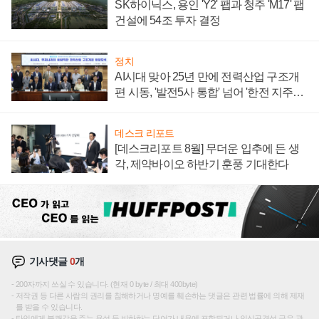
SK하이닉스, 용인 'Y2' 팹과 청주 'M17' 팹
건설에 54조 투자 결정
정치
AI시대 맞아 25년 만에 전력산업 구조개
편 시동, '발전5사 통합' 넘어 '한전 지주사'
재편론도
데스크 리포트
[데스크리포트 8월] 무더운 입추에 든 생
각, 제약바이오 하반기 훈풍 기대한다
기사댓글
0
개
200자까지 쓰실 수 있습니다. (현재 0 byte / 최대 400byte)
저작권 등 다른 사람의 권리를 침해하거나 명예를 훼손하는 댓글은 관련 법률에 의해 제재
를 받을 수 있습니다.
타인에게 불쾌감을 주는 욕설 등 비하하는 단어가 내용에 포함되거나 인신공격성 글은 관