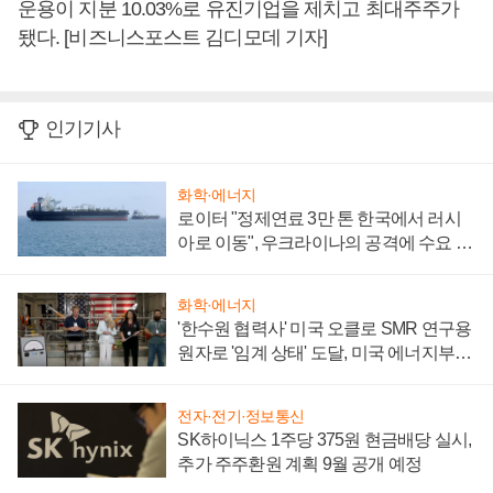
운용이 지분 10.03%로 유진기업을 제치고 최대주주가
됐다. [비즈니스포스트 김디모데 기자]
인기기사
화학·에너지
로이터 "정제연료 3만 톤 한국에서 러시
아로 이동", 우크라이나의 공격에 수요 늘
어
화학·에너지
'한수원 협력사' 미국 오클로 SMR 연구용
원자로 '임계 상태' 도달, 미국 에너지부
"중요한 이정표"
전자·전기·정보통신
SK하이닉스 1주당 375원 현금배당 실시,
추가 주주환원 계획 9월 공개 예정