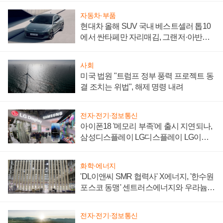
자동차·부품
현대차 올해 SUV 국내 베스트셀러 톱10
에서 싼타페만 자리매김, 그랜저·아반떼
'세단 쌍끌이'로 내수 방어
사회
미국 법원 "트럼프 정부 풍력 프로젝트 동
결 조치는 위법", 해제 명령 내려
전자·전기·정보통신
아이폰18 '메모리 부족'에 출시 지연되나,
삼성디스플레이 LG디스플레이 LG이노
텍 '탈애플' 수익 다각화 속도
화학·에너지
'DL이앤씨 SMR 협력사' X에너지, '한수원
포스코 동맹' 센트러스에너지와 우라늄
계약 체결
전자·전기·정보통신