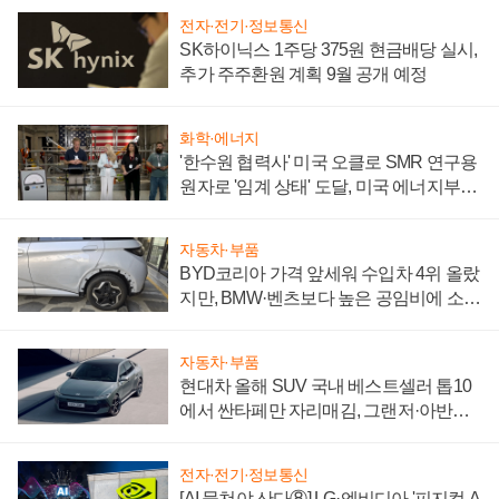
전자·전기·정보통신
SK하이닉스 1주당 375원 현금배당 실시,
추가 주주환원 계획 9월 공개 예정
화학·에너지
'한수원 협력사' 미국 오클로 SMR 연구용
원자로 '임계 상태' 도달, 미국 에너지부
"중요한 이정표"
자동차·부품
BYD코리아 가격 앞세워 수입차 4위 올랐
지만, BMW·벤츠보다 높은 공임비에 소비
자 불만 폭발
자동차·부품
현대차 올해 SUV 국내 베스트셀러 톱10
에서 싼타페만 자리매김, 그랜저·아반떼
'세단 쌍끌이'로 내수 방어
전자·전기·정보통신
[AI 뭉쳐야 산다⑧] LG·엔비디아 '피지컬 A