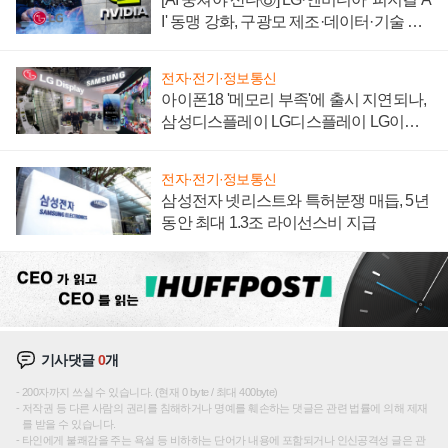
I' 동맹 강화, 구광모 제조·데이터·기술 결
집해 종합 로보틱스 기업으로
전자·전기·정보통신
아이폰18 '메모리 부족'에 출시 지연되나,
삼성디스플레이 LG디스플레이 LG이노
텍 '탈애플' 수익 다각화 속도
전자·전기·정보통신
삼성전자 넷리스트와 특허분쟁 매듭, 5년
동안 최대 1.3조 라이선스비 지급
기사댓글
0
개
200자까지 쓰실 수 있습니다. (현재 0 byte / 최대 400byte)
저작권 등 다른 사람의 권리를 침해하거나 명예를 훼손하는 댓글은 관련 법률에 의해 제재
를 받을 수 있습니다.
타인에게 불쾌감을 주는 욕설 등 비하하는 단어가 내용에 포함되거나 인신공격성 글은 관