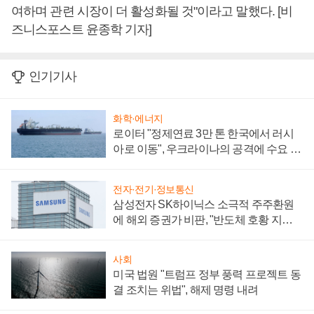
여하며 관련 시장이 더 활성화될 것"이라고 말했다. [비
즈니스포스트 윤종학 기자]
인기기사
화학·에너지
로이터 "정제연료 3만 톤 한국에서 러시
아로 이동", 우크라이나의 공격에 수요 늘
어
전자·전기·정보통신
삼성전자 SK하이닉스 소극적 주주환원
에 해외 증권가 비판, "반도체 호황 지속
성 의문"
사회
미국 법원 "트럼프 정부 풍력 프로젝트 동
결 조치는 위법", 해제 명령 내려