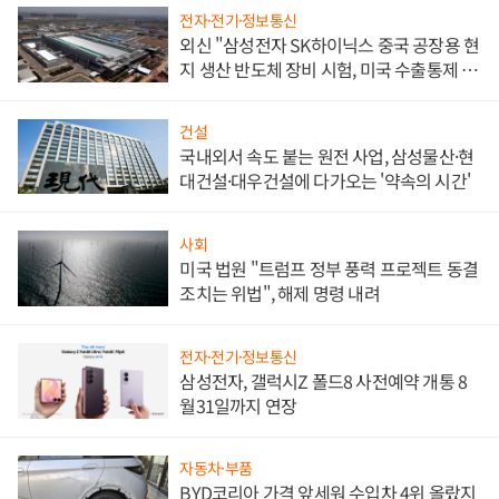
전자·전기·정보통신
외신 "삼성전자 SK하이닉스 중국 공장용 현
지 생산 반도체 장비 시험, 미국 수출통제 대
비"
건설
국내외서 속도 붙는 원전 사업, 삼성물산·현
대건설·대우건설에 다가오는 '약속의 시간'
사회
미국 법원 "트럼프 정부 풍력 프로젝트 동결
조치는 위법", 해제 명령 내려
전자·전기·정보통신
삼성전자, 갤럭시Z 폴드8 사전예약 개통 8
월31일까지 연장
자동차·부품
BYD코리아 가격 앞세워 수입차 4위 올랐지