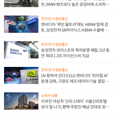
만, BMW·벤츠보다 높은 공임비에 소비자
불만 폭발
전자·전기·정보통신
엔비디아 '루빈 울트라'에도 HBM4 탑재 검
토, 삼성전자·SK하이닉스 HBM4 수율에 주
도권 갈린다
전자·전기·정보통신
삼성전자 넷리스트와 특허분쟁 매듭, 5년 동
안 최대 1.3조 라이선스비 지급
전자·전기·정보통신
[AI 뭉쳐야 산다⑧] LG·엔비디아 '피지컬 AI'
동맹 강화, 구광모 제조·데이터·기술 결집
해 종합 로보틱스 기업으로
소비자·유통
이부진 야심작 '신라스테이' 서울신라호텔
보다 잘 나가, 평택·주문진·해남·건대로 성
장판 더 넓힌다