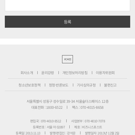
PC버전
회사소개
윤리강령
개인정보처리방침
이용자위원회
청소년보호정책
정정·반론보도
기사심의규정
불편신고
서울특별시 성동구 성수일로 39-34 서울숲더스페이스 12층
대표전화 : 1800-6522
팩스 : 070-4015-8658
편집국 : 070-4010-8512
사업본부 : 070-4010-7078
등록번호 : 서울 아 02897
제호 : 비즈니스포스트
등록일: 2013.11.13
발행·편집인 : 강석운
발행일자: 2013년 12월 2일