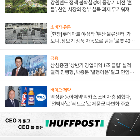
강원랜드 정책 불확실성에 중장기 비전 '흔
들', 신임 사장의 정부 설득 과제 무거워져
소비자·유통
[현장] 롯데마트 야심작 '부산 물류센터' 가
보니, 장보기 상품 자동으로 담는 '로봇 400
대' 장관
금융
삼섬증권 '상반기 영업이익 1조 클럽' 실적
랠리 진행형, 박종문 '발행어음' 달고 연임 향
하나
바이오·제약
백상환 동아제약 박카스 소비자층 넓혔다,
'얼박사'로 '레트로'로 제품군 다변화 주효