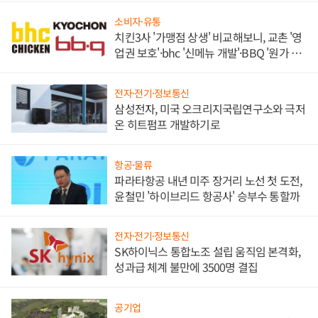
소비자·유통
치킨3사 '가맹점 상생' 비교해보니, 교촌 '영
업권 보호'·bhc '신메뉴 개발'·BBQ '원가 부
담'
전자·전기·정보통신
삼성전자, 미국 오크리지국립연구소와 극저
온 히트펌프 개발하기로
항공·물류
파라타항공 내년 미주 장거리 노선 첫 도전,
윤철민 '하이브리드 항공사' 승부수 통할까
전자·전기·정보통신
SK하이닉스 통합노조 설립 움직임 본격화,
성과급 체계 불만에 3500명 결집
공기업