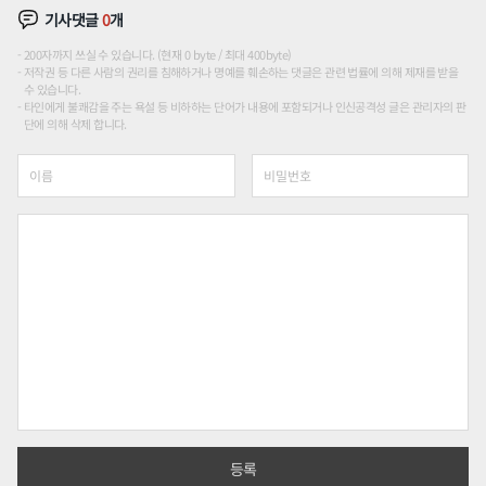
기사댓글
0
개
200자까지 쓰실 수 있습니다. (현재 0 byte / 최대 400byte)
저작권 등 다른 사람의 권리를 침해하거나 명예를 훼손하는 댓글은 관련 법률에 의해 제재를 받을
수 있습니다.
타인에게 불쾌감을 주는 욕설 등 비하하는 단어가 내용에 포함되거나 인신공격성 글은 관리자의 판
단에 의해 삭제 합니다.