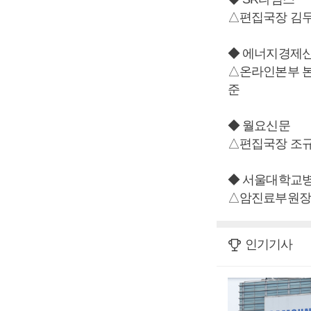
△편집국장 김
◆ 에너지경제
△온라인본부 본
준
◆ 월요신문
△편집국장 조
◆ 서울대학교
△암진료부원장
인기기사