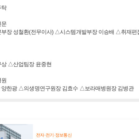
두탁
신문
부장 성철환(전무이사) △시스템개발부장 이승배 △취재편
규상 △산업팀장 윤중현
병원
 양한광 △의생명연구원장 김효수 △보라매병원장 김병관
전자·전기·정보통신