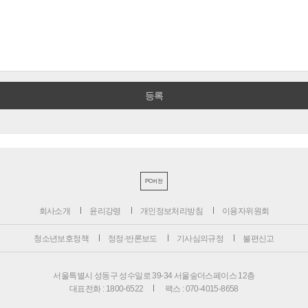
PC버전
회사소개
윤리강령
개인정보처리방침
이용자위원회
청소년보호정책
정정·반론보도
기사심의규정
불편신고
서울특별시 성동구 성수일로 39-34 서울숲더스페이스 12층
대표전화 : 1800-6522
팩스 : 070-4015-8658