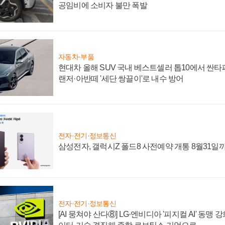
공임비에 소비자 불만 폭발
자동차·부품
현대차 올해 SUV 국내 베스트셀러 톱10에서 싼타
랜저·아반떼 '세단 쌍끌이'로 내수 방어
전자·전기·정보통신
삼성전자, 갤럭시Z 폴드8 사전예약 개통 8월31일
전자·전기·정보통신
[AI 뭉쳐야 산다⑧] LG·엔비디아 '피지컬 AI' 동맹 