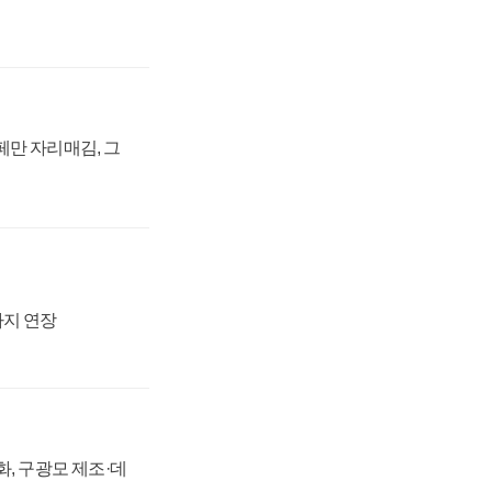
페만 자리매김, 그
까지 연장
강화, 구광모 제조·데