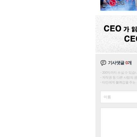
기사댓글
0
개
200자까지 쓰실 수 있습니다. 
저작권 등 다른 사람의 
타인에게 불쾌감을 주는 