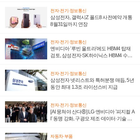
전자·전기·정보통신
삼성전자, 갤럭시Z 폴드8 사전예약 개통
8월31일까지 연장
전자·전기·정보통신
엔비디아 '루빈 울트라'에도 HBM4 탑재
검토, 삼성전자·SK하이닉스 HBM4 수율
에 주도권 갈린다
전자·전기·정보통신
삼성전자 넷리스트와 특허분쟁 매듭, 5년
동안 최대 1.3조 라이선스비 지급
전자·전기·정보통신
[AI 뭉쳐야 산다⑧] LG·엔비디아 '피지컬 A
I' 동맹 강화, 구광모 제조·데이터·기술 결
집해 종합 로보틱스 기업으로
자동차·부품