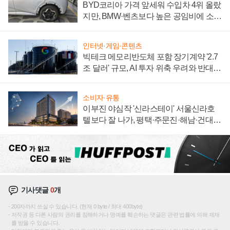
BYD코리아 가격 앞세워 수입차 4위 올랐
지만, BMW·벤츠보다 높은 공임비에 소비
자 불만 폭발
인터넷·게임·콘텐츠
빅테크 메모리반도체 포함 장기계약 '2.7
조 달러' 규모, AI 투자 위축 우려와 반대
신호
소비자·유통
이부진 야심작 '신라스테이' 서울신라호
텔보다 잘 나가, 평택·주문진·해남·건대로
성장판 더 넓힌다
기사댓글
0
개
200자까지 쓰실 수 있습니다. (현재 0 byte / 최대 400byte)
저작권 등 다른 사람의 권리를 침해하거나 명예를 훼손하는 댓글은 관련 법률에 의해 제재
를 받을 수 있습니다.