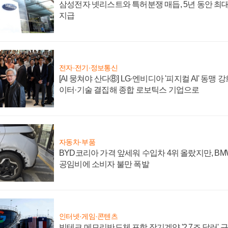
삼성전자 넷리스트와 특허분쟁 매듭, 5년 동안 최대
지급
전자·전기·정보통신
[AI 뭉쳐야 산다⑧] LG·엔비디아 '피지컬 AI' 동맹 
이터·기술 결집해 종합 로보틱스 기업으로
자동차·부품
BYD코리아 가격 앞세워 수입차 4위 올랐지만, B
공임비에 소비자 불만 폭발
인터넷·게임·콘텐츠
빅테크 메모리반도체 포함 장기계약 '2.7조 달러' 규모