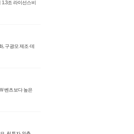
 1.3조 라이선스비
강화, 구광모 제조·데
MW·벤츠보다 높은
, AI 투자 위축