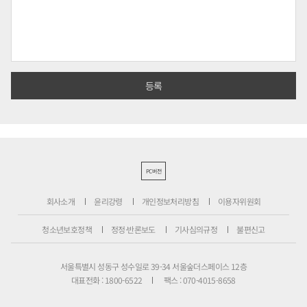
PC버전
회사소개
윤리강령
개인정보처리방침
이용자위원회
청소년보호정책
정정·반론보도
기사심의규정
불편신고
서울특별시 성동구 성수일로 39-34 서울숲더스페이스 12층
대표전화 : 1800-6522
팩스 : 070-4015-8658