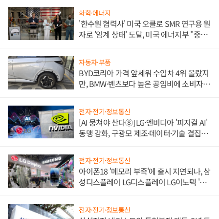
화학·에너지
'한수원 협력사' 미국 오클로 SMR 연구용 원
자로 '임계 상태' 도달, 미국 에너지부 "중요
한 이정표"
자동차·부품
BYD코리아 가격 앞세워 수입차 4위 올랐지
만, BMW·벤츠보다 높은 공임비에 소비자
불만 폭발
전자·전기·정보통신
[AI 뭉쳐야 산다⑧] LG·엔비디아 '피지컬 AI'
동맹 강화, 구광모 제조·데이터·기술 결집
해 종합 로보틱스 기업으로
전자·전기·정보통신
아이폰18 '메모리 부족'에 출시 지연되나, 삼
성디스플레이 LG디스플레이 LG이노텍 '탈
애플' 수익 다각화 속도
전자·전기·정보통신