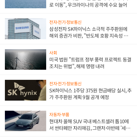
로 이동", 우크라이나의 공격에 수요 늘어
전자·전기·정보통신
삼성전자 SK하이닉스 소극적 주주환원에
해외 증권가 비판, "반도체 호황 지속성 의
문"
사회
미국 법원 "트럼프 정부 풍력 프로젝트 동결
조치는 위법", 해제 명령 내려
전자·전기·정보통신
SK하이닉스 1주당 375원 현금배당 실시, 추
가 주주환원 계획 9월 공개 예정
자동차·부품
현대차 올해 SUV 국내 베스트셀러 톱10에
서 싼타페만 자리매김, 그랜저·아반떼 '세단
쌍끌이'로 내수 방어