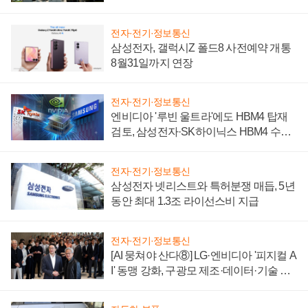
시간'
전자·전기·정보통신
삼성전자, 갤럭시Z 폴드8 사전예약 개통
8월31일까지 연장
전자·전기·정보통신
엔비디아 '루빈 울트라'에도 HBM4 탑재
검토, 삼성전자·SK하이닉스 HBM4 수율
에 주도권 갈린다
전자·전기·정보통신
삼성전자 넷리스트와 특허분쟁 매듭, 5년
동안 최대 1.3조 라이선스비 지급
전자·전기·정보통신
[AI 뭉쳐야 산다⑧] LG·엔비디아 '피지컬 A
I' 동맹 강화, 구광모 제조·데이터·기술 결
집해 종합 로보틱스 기업으로