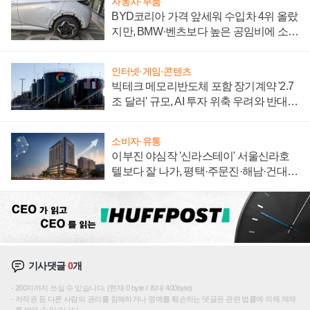
자동차·부품
BYD코리아 가격 앞세워 수입차 4위 올랐
지만, BMW·벤츠보다 높은 공임비에 소비
자 불만 폭발
인터넷·게임·콘텐츠
빅테크 메모리반도체 포함 장기계약 '2.7
조 달러' 규모, AI 투자 위축 우려와 반대
신호
소비자·유통
이부진 야심작 '신라스테이' 서울신라호
텔보다 잘 나가, 평택·주문진·해남·건대로
성장판 더 넓힌다
기사댓글
0
개
200자까지 쓰실 수 있습니다. (현재 0 byte / 최대 400byte)
저작권 등 다른 사람의 권리를 침해하거나 명예를 훼손하는 댓글은 관련 법률에 의해 제재