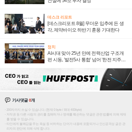
건설에 54조 투자 결정
데스크 리포트
[데스크리포트 8월] 무더운 입추에 든 생
각, 제약바이오 하반기 훈풍 기대한다
정치
AI시대 맞아 25년 만에 전력산업 구조개
편 시동, '발전5사 통합' 넘어 '한전 지주사'
재편론도
기사댓글
0
개
200자까지 쓰실 수 있습니다. (현재 0 byte / 최대 400byte)
저작권 등 다른 사람의 권리를 침해하거나 명예를 훼손하는 댓글은 관련 법률에 의해 제재
를 받을 수 있습니다.
타인에게 불쾌감을 주는 욕설 등 비하하는 단어가 내용에 포함되거나 인신공격성 글은 관
리자의 판단에 의해 삭제 합니다.