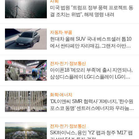
사회
미국 법원 "트럼프 정부 풍력 프로젝트 동
결 조치는 위법", 해제 명령 내려
자동차·부품
현대차 올해 SUV 국내 베스트셀러 톱10
에서 싼타페만 자리매김, 그랜저·아반떼
'세단 쌍끌이'로 내수 방어
전자·전기·정보통신
아이폰18 '메모리 부족'에 출시 지연되나,
삼성디스플레이 LG디스플레이 LG이노
텍 '탈애플' 수익 다각화 속도
화학·에너지
'DL이앤씨 SMR 협력사' X에너지, '한수원
포스코 동맹' 센트러스에너지와 우라늄
계약 체결
전자·전기·정보통신
SK하이닉스, 용인 'Y2' 팹과 청주 'M17' 팹