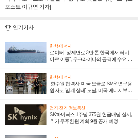
포스트 이규연 기자]
인기기사
화학·에너지
로이터 "정제연료 3만 톤 한국에서 러시
아로 이동", 우크라이나의 공격에 수요 늘
어
화학·에너지
'한수원 협력사' 미국 오클로 SMR 연구용
원자로 '임계 상태' 도달, 미국 에너지부
"중요한 이정표"
전자·전기·정보통신
SK하이닉스 1주당 375원 현금배당 실시,
추가 주주환원 계획 9월 공개 예정