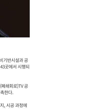
정비기반시설과 공
 43곳에서 시행되
(폐쇄회로)TV 공
위촉한다.
지, 시공 과정에