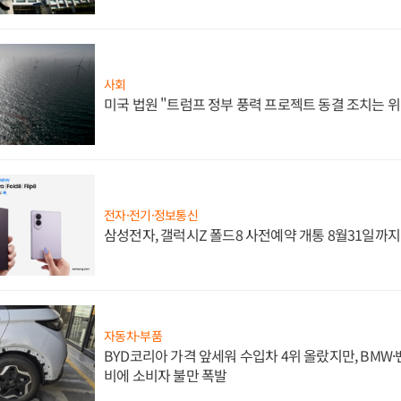
사회
미국 법원 "트럼프 정부 풍력 프로젝트 동결 조치는 위
전자·전기·정보통신
삼성전자, 갤럭시Z 폴드8 사전예약 개통 8월31일까
자동차·부품
BYD코리아 가격 앞세워 수입차 4위 올랐지만, BMW
비에 소비자 불만 폭발