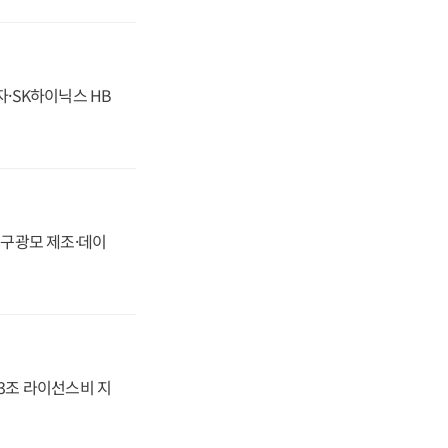
자·SK하이닉스 HB
화, 구광모 제조·데이
.3조 라이선스비 지