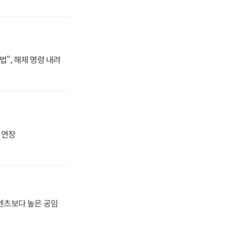
법", 해제 명령 내려
지 연장
·벤츠보다 높은 공임