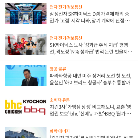
전자·전기·정보통신
삼성전자 SK하이닉스 D램 가격에 해외 증
권가 '고점' 시각 나와, 장기 계약에 단점 부
각
전자·전기·정보통신
SK하이닉스 노사 '성과급 주식 지급' 평행
선, 곽노정 'N% 성과급' 법적 논란 벗을지 주
목
항공·물류
파라타항공 내년 미주 장거리 노선 첫 도전,
윤철민 '하이브리드 항공사' 승부수 통할까
소비자·유통
치킨3사 '가맹점 상생' 비교해보니, 교촌 '영
업권 보호'·bhc '신메뉴 개발'·BBQ '원가 부
담'
화학·에너지
[김민정 기자의 '코스뽀'] 지엔씨에너지 AI 붐