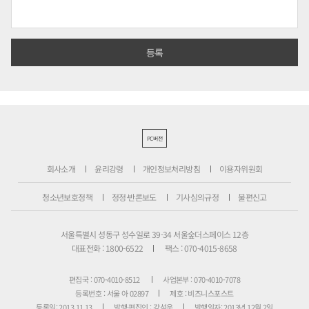
PC버전
회사소개
윤리강령
개인정보처리방침
이용자위원회
청소년보호정책
정정·반론보도
기사심의규정
불편신고
서울특별시 성동구 성수일로 39-34 서울숲더스페이스 12층
대표전화 : 1800-6522
팩스 : 070-4015-8658
편집국 : 070-4010-8512
사업본부 : 070-4010-7078
등록번호 : 서울 아 02897
제호 : 비즈니스포스트
등록일: 2013.11.13
발행·편집인 : 강석운
발행일자: 2013년 12월 2일