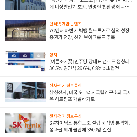
에 비상발전기 호황, 안병철 친환경 에너지
발전전문기업 향한다
인터넷·게임·콘텐츠
YG엔터 하반기 빅뱅 월드투어로 실적 성장
증권가 전망, 신인 보이그룹도 주목
정치
[여론조사꽃] 민주당 당대표 선호도 정청래
30.5%·김민석 29.6%, 0.9%p 초접전
전자·전기·정보통신
삼성전자, 미국 오크리지국립연구소와 극저
온 히트펌프 개발하기로
전자·전기·정보통신
SK하이닉스 통합노조 설립 움직임 본격화,
성과급 체계 불만에 3500명 결집