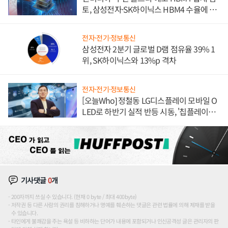
토, 삼성전자·SK하이닉스 HBM4 수율에 주
도권 갈린다
전자·전기·정보통신
삼성전자 2분기 글로벌 D램 점유율 39% 1
위, SK하이닉스와 13%p 격차
전자·전기·정보통신
[오늘Who] 정철동 LG디스플레이 모바일 O
LED로 하반기 실적 반등 시동, '칩플레이
션'에 가격 인하 압박은 부담
기사댓글
0
개
200자까지 쓰실 수 있습니다. (현재 0 byte / 최대 400byte)
저작권 등 다른 사람의 권리를 침해하거나 명예를 훼손하는 댓글은 관련 법률에 의해 제재를 받을
수 있습니다.
타인에게 불쾌감을 주는 욕설 등 비하하는 단어가 내용에 포함되거나 인신공격성 글은 관리자의 판