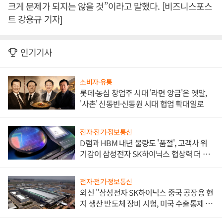
크게 문제가 되지는 않을 것”이라고 말했다. [비즈니스포스
트 강용규 기자]
인기기사
소비자·유통
롯데·농심 창업주 시대 '라면 앙금'은 옛말,
'사촌' 신동빈·신동원 시대 협업 확대일로
전자·전기·정보통신
D램과 HBM 내년 물량도 '품절', 고객사 위
기감이 삼성전자 SK하이닉스 협상력 더 키
워
전자·전기·정보통신
외신 "삼성전자 SK하이닉스 중국 공장용 현
지 생산 반도체 장비 시험, 미국 수출통제 대
비"