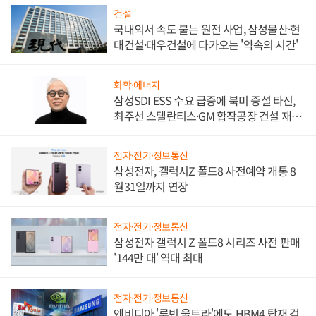
건설
국내외서 속도 붙는 원전 사업, 삼성물산·현
대건설·대우건설에 다가오는 '약속의 시간'
화학·에너지
삼성SDI ESS 수요 급증에 북미 증설 타진,
최주선 스텔란티스·GM 합작공장 건설 재추
진하나
전자·전기·정보통신
삼성전자, 갤럭시Z 폴드8 사전예약 개통 8
월31일까지 연장
전자·전기·정보통신
삼성전자 갤럭시 Z 폴드8 시리즈 사전 판매
'144만 대' 역대 최대
전자·전기·정보통신
엔비디아 '루빈 울트라'에도 HBM4 탑재 검