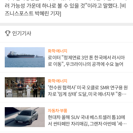
러 가능성 가운데 하나로 볼 수 있을 것”이라고 말했다. [비
즈니스포스트 박혜린 기자]
인기기사
화학·에너지
로이터 "정제연료 3만 톤 한국에서 러시아
로 이동", 우크라이나의 공격에 수요 늘어
화학·에너지
'한수원 협력사' 미국 오클로 SMR 연구용 원
자로 '임계 상태' 도달, 미국 에너지부 "중요
한 이정표"
자동차·부품
현대차 올해 SUV 국내 베스트셀러 톱10에
서 싼타페만 자리매김, 그랜저·아반떼 '세단
쌍끌이'로 내수 방어