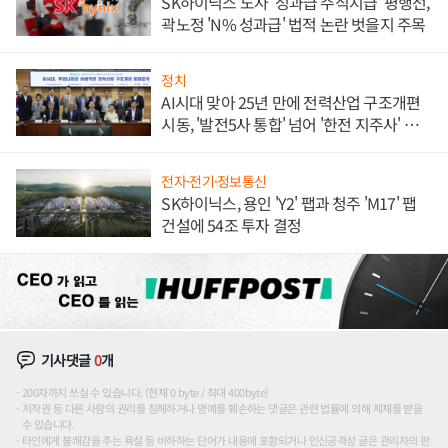
SK하이닉스 노사 '성과급 주식지급' 평행선,
곽노정 'N% 성과급' 법적 논란 벗을지 주목
정치
AI시대 맞아 25년 만에 전력산업 구조개편
시동, '발전5사 통합' 넘어 '한전 지주사' 재편
론도
전자·전기·정보통신
SK하이닉스, 용인 'Y2' 팹과 청주 'M17' 팹
건설에 54조 투자 결정
기사댓글
0
개
200자까지 쓰실 수 있습니다. (현재 0 byte / 최대 400byte)
저작권 등 다른 사람의 권리를 침해하거나 명예를 훼손하는 댓글은 관련 법률에 의해 제재를 받을
수 있습니다.
타인에게 불쾌감을 주는 욕설 등 비하하는 단어가 내용에 포함되거나 인신공격성 글은 관리자의 판