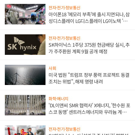
전자·전기·정보통신
아이폰18 '메모리 부족'에 출시 지연되나, 삼
성디스플레이 LG디스플레이 LG이노텍 '탈
애플' 수익 다각화 속도
전자·전기·정보통신
SK하이닉스 1주당 375원 현금배당 실시, 추
가 주주환원 계획 9월 공개 예정
사회
미국 법원 "트럼프 정부 풍력 프로젝트 동결
조치는 위법", 해제 명령 내려
화학·에너지
'DL이앤씨 SMR 협력사' X에너지, '한수원 포
스코 동맹' 센트러스에너지와 우라늄 계약
체결
전자·전기·정보통신