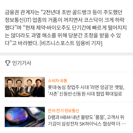
금융권 관계자는 “2천년대 초반 골드뱅크 등이 주도했던
정보통신(IT) 업종의 거품이 꺼지면서 코스닥이 크게 하락
했다”며 “현재 제약·바이오주도 단기간에 빠르게 떨어지지
는 않더라도 과열 해소를 위해 당분간 조정을 받을 수 있
다”고 바라봤다. [비즈니스포스트 임용비 기자]
인기기사
소비자·유통
롯데·농심 창업주 시대 '라면 앙금'은 옛말,
'사촌' 신동빈·신동원 시대 협업 확대일로
전자·전기·정보통신
D램과 HBM 내년 물량도 '품절', 고객사 위
기감이 삼성전자 SK하이닉스 협상력 더 키
워