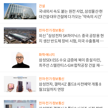
건설
국내외서 속도 붙는 원전 사업, 삼성물산·현
대건설·대우건설에 다가오는 '약속의 시간'
전자·전기·정보통신
외신 "삼성전자 SK하이닉스 중국 공장용 현
지 생산 반도체 장비 시험, 미국 수출통제 대
비"
화학·에너지
삼성SDI ESS 수요 급증에 북미 증설 타진,
최주선 스텔란티스·GM 합작공장 건설 재추
진하나
전자·전기·정보통신
삼성전자, 갤럭시Z 폴드8 사전예약 개통 8
월31일까지 연장
전자·전기·정보통신