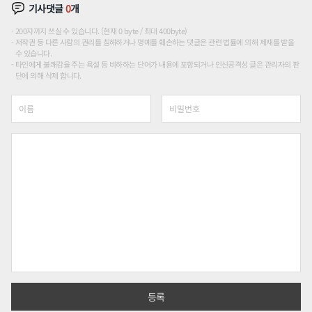
기사댓글
0
개
200자까지 쓰실 수 있습니다. (현재 0 byte / 최대 400byte)
저작권 등 다른 사람의 권리를 침해하거나 명예를 훼손하는 댓글은 관련 법률에 의해 제재를 받을
수 있습니다.
타인에게 불쾌감을 주는 욕설 등 비하하는 단어가 내용에 포함되거나 인신공격성 글은 관리자의 판
단에 의해 삭제 합니다.