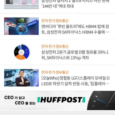
삼성전자 갤럭시 Z 폴드8 시리즈 사전 판매
'144만 대' 역대 최대
전자·전기·정보통신
엔비디아 '루빈 울트라'에도 HBM4 탑재 검
토, 삼성전자·SK하이닉스 HBM4 수율에 주
도권 갈린다
전자·전기·정보통신
삼성전자 2분기 글로벌 D램 점유율 39% 1
위, SK하이닉스와 13%p 격차
전자·전기·정보통신
[오늘Who] 정철동 LG디스플레이 모바일 O
LED로 하반기 실적 반등 시동, '칩플레이
션'에 가격 인하 압박은 부담