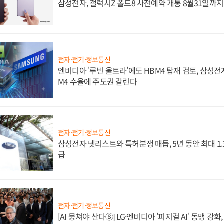
삼성전자, 갤럭시Z 폴드8 사전예약 개통 8월31일까
전자·전기·정보통신
엔비디아 '루빈 울트라'에도 HBM4 탑재 검토, 삼성전
M4 수율에 주도권 갈린다
전자·전기·정보통신
삼성전자 넷리스트와 특허분쟁 매듭, 5년 동안 최대 1
급
전자·전기·정보통신
[AI 뭉쳐야 산다⑧] LG·엔비디아 '피지컬 AI' 동맹 강