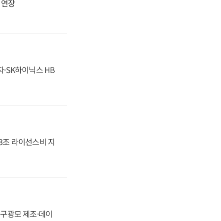
지 연장
자·SK하이닉스 HB
.3조 라이선스비 지
화, 구광모 제조·데이