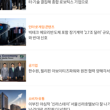
터·기술 결집해 종합 로보틱스 기업으로
인터넷·게임·콘텐츠
빅테크 메모리반도체 포함 장기계약 '2.7조 달러' 규모,
와 반대 신호
공기업
한수원, 필리핀 아보이티즈파워와 원전 협력 양해각서
소비자·유통
이부진 야심작 '신라스테이' 서울신라호텔보다 잘 나가
남·건대로 성장판 더 넓힌다