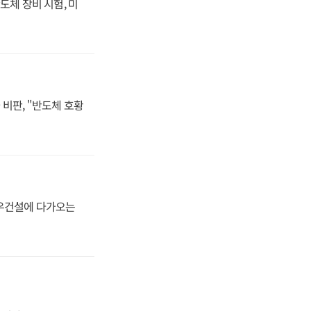
도체 장비 시험, 미
비판, "반도체 호황
대우건설에 다가오는