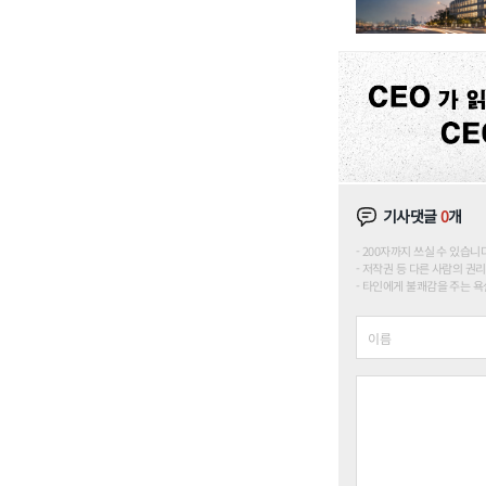
기사댓글
0
개
200자까지 쓰실 수 있습니다. (
저작권 등 다른 사람의 권리
타인에게 불쾌감을 주는 욕설