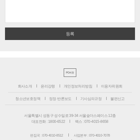
PC버전
회사소개
윤리강령
개인정보처리방침
이용자위원회
청소년보호정책
정정·반론보도
기사심의규정
불편신고
서울특별시 성동구 성수일로 39-34 서울숲더스페이스 12층
대표전화 : 1800-6522
팩스 : 070-4015-8658
편집국 : 070-4010-8512
사업본부 : 070-4010-7078