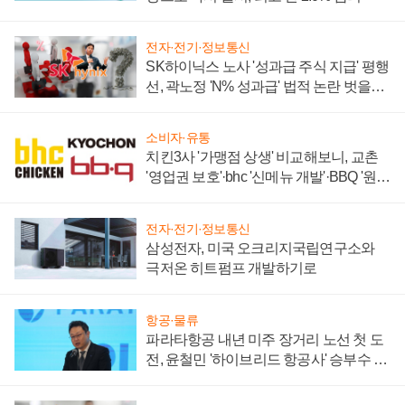
전자·전기·정보통신
SK하이닉스 노사 '성과급 주식 지급' 평행
선, 곽노정 'N% 성과급' 법적 논란 벗을지
주목
소비자·유통
치킨3사 '가맹점 상생' 비교해보니, 교촌
'영업권 보호'·bhc '신메뉴 개발'·BBQ '원가
부담'
전자·전기·정보통신
삼성전자, 미국 오크리지국립연구소와
극저온 히트펌프 개발하기로
항공·물류
파라타항공 내년 미주 장거리 노선 첫 도
전, 윤철민 '하이브리드 항공사' 승부수 통
할까