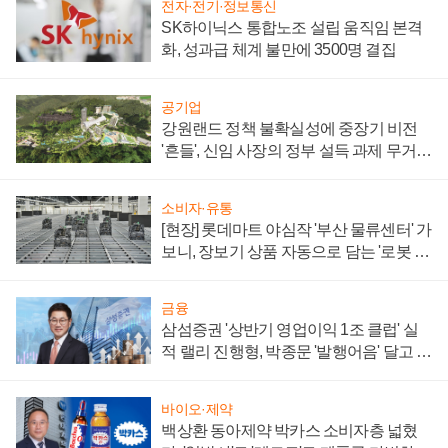
전자·전기·정보통신
SK하이닉스 통합노조 설립 움직임 본격
화, 성과급 체계 불만에 3500명 결집
공기업
강원랜드 정책 불확실성에 중장기 비전
'흔들', 신임 사장의 정부 설득 과제 무거워
져
소비자·유통
[현장] 롯데마트 야심작 '부산 물류센터' 가
보니, 장보기 상품 자동으로 담는 '로봇 40
0대' 장관
금융
삼섬증권 '상반기 영업이익 1조 클럽' 실
적 랠리 진행형, 박종문 '발행어음' 달고 연
임 향하나
바이오·제약
백상환 동아제약 박카스 소비자층 넓혔