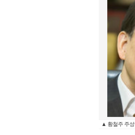
▲ 황철주 주성