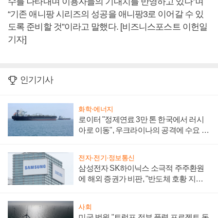
수를 나타내며 이용자들의 기대치를 반영하고 있다”며
“기존 애니팡 시리즈의 성공을 애니팡3로 이어갈 수 있
도록 준비할 것”이라고 말했다. [비즈니스포스트 이헌일
기자]
인기기사
화학·에너지
로이터 "정제연료 3만 톤 한국에서 러시
아로 이동", 우크라이나의 공격에 수요 늘
어
전자·전기·정보통신
삼성전자 SK하이닉스 소극적 주주환원
에 해외 증권가 비판, "반도체 호황 지속
성 의문"
사회
미국 법원 "트럼프 정부 풍력 프로젝트 동