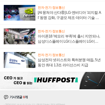
전자·전기·정보통신
[AI 뭉쳐야 산다⑧] LG·엔비디아 '피지컬 A
I' 동맹 강화, 구광모 제조·데이터·기술 결
집해 종합 로보틱스 기업으로
전자·전기·정보통신
아이폰18 '메모리 부족'에 출시 지연되나,
삼성디스플레이 LG디스플레이 LG이노
텍 '탈애플' 수익 다각화 속도
전자·전기·정보통신
삼성전자 넷리스트와 특허분쟁 매듭, 5년
동안 최대 1.3조 라이선스비 지급
기사댓글
0
개
200자까지 쓰실 수 있습니다. (현재 0 byte / 최대 400byte)