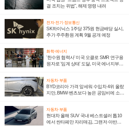
결 조치는 위법", 해제 명령 내려
전자·전기·정보통신
SK하이닉스 1주당 375원 현금배당 실시,
추가 주주환원 계획 9월 공개 예정
화학·에너지
'한수원 협력사' 미국 오클로 SMR 연구용
원자로 '임계 상태' 도달, 미국 에너지부
"중요한 이정표"
자동차·부품
BYD코리아 가격 앞세워 수입차 4위 올랐
지만, BMW·벤츠보다 높은 공임비에 소비
자 불만 폭발
자동차·부품
현대차 올해 SUV 국내 베스트셀러 톱10
에서 싼타페만 자리매김, 그랜저·아반떼
'세단 쌍끌이'로 내수 방어