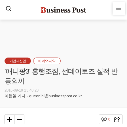
기업과산업
바이오·제약
'애니팡3' 흥행조짐, 선데이토즈 실적 반
등할까
2016-09-19 13:48:23
이헌일 기자 - queenlhi@businesspost.co.kr
0