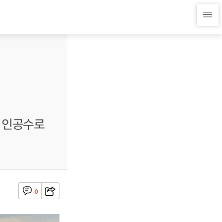
와 인공수로
0