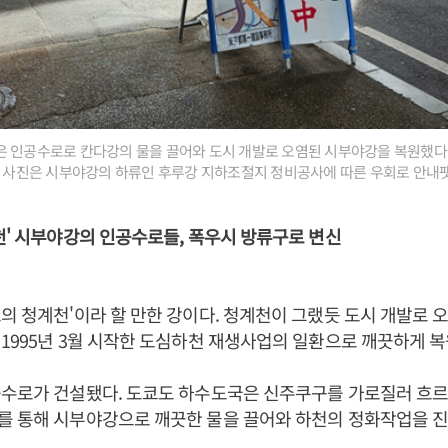
 인공수로로 칸다강의 물을 끌어와 도시 개발로 오염된 시부야강을 복원했다.
. 사진은 시부야강의 하류인 후루강 지하조절지 정비공사에 따른 우회로 안내
천' 시부야강의 인공수로들, 폭우시 방류구로 변신
의 청계천'이라 할 만한 강이다. 청계천이 그랬듯 도시 개발로 
1995년 3월 시작한 도심하천 재생사업의 일환으로 깨끗하게 복
공수로가 건설됐다. 도쿄도 하수도국은 신주쿠구를 가로질러 흐르
를 통해 시부야강으로 깨끗한 물을 끌어와 하천의 정화작업을 진