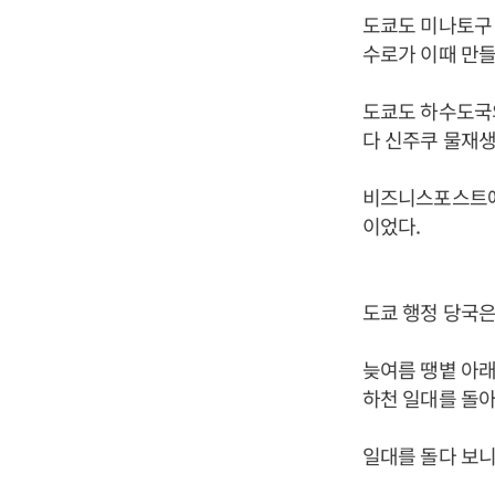
도쿄도 미나토구 
수로가 이때 만들
도쿄도 하수도국의
다 신주쿠 물재생
비즈니스포스트에
이었다.
도쿄 행정 당국은
늦여름 땡볕 아래
하천 일대를 돌아
일대를 돌다 보니