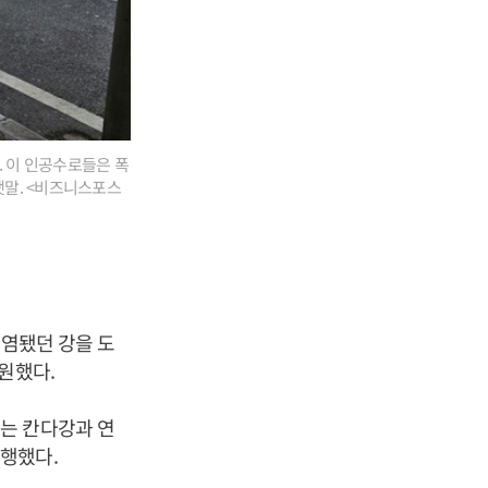
 이 인공수로들은 폭
팻말. <비즈니스포스
오염됐던 강을 도
원했다.
는 칸다강과 연
행했다.