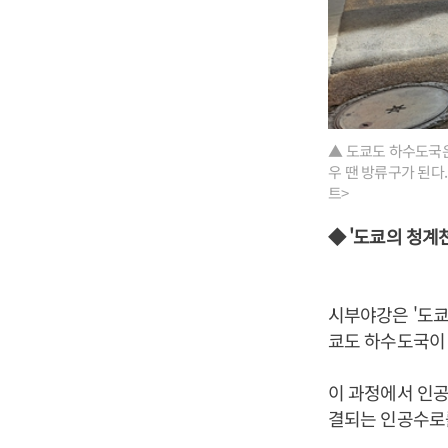
▲ 도쿄도 하수도국은
우 땐 방류구가 된다
트>
◆ '도쿄의 청계
시부야강은 '도쿄
쿄도 하수도국이 
이 과정에서 인
결되는 인공수로