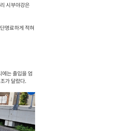
달리 시부야강은
간단명료하게 적혀
시에는 출입을 엄
구조가 달랐다.