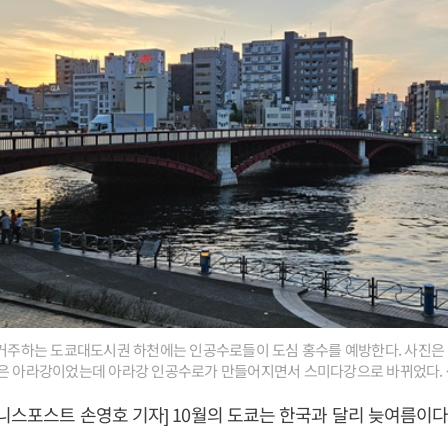
 거주하는 도쿄대도시권 하천에는 인공수로들이 도심 홍수를 예방한다. 사진은 
름은 아라강이었는데 아라강 인공수로가 만들어지면서 스미다강으로 바뀌었다.
니스포스트 손영호 기자] 10월의 도쿄는 한국과 달리 늦여름이다