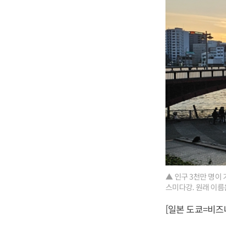
▲ 인구 3천만 명이
스미다강. 원래 이
[일본 도쿄=비즈