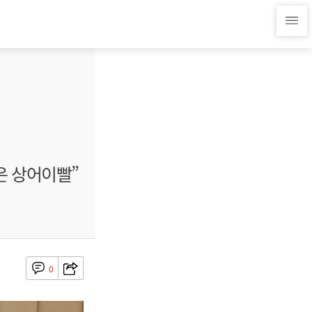
은 상어이빨”
0