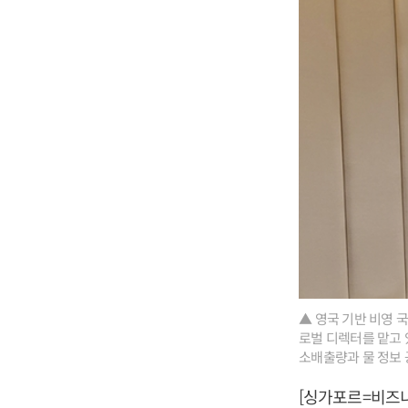
▲ 영국 기반 비영 국제단
로벌 디렉터를 맡고 있
소배출량과 물 정보 
[싱가포르=비즈