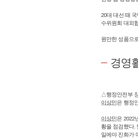
20대 대선 때
수위원회 대외협
원만한 성품으로
경영
△행정안전부 장
이상민
은 행정안
이상민
은 202
황을 점검했다. 
일에야 진화가 