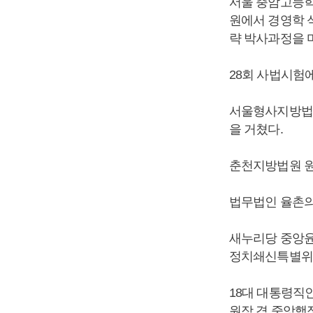
서울 충암고등학
원에서 경영학 
략 박사과정을 
28회 사법시험
서울형사지방법원
을 거쳤다.
춘천지방법원 원
법무법인 율촌의
새누리당 중앙윤
정치쇄신특별위원
18대 대통령직
원장 겸 중앙행