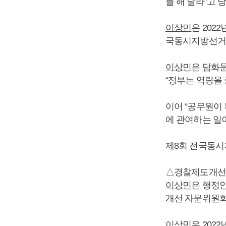
를 해 달라”고 
이상민
은 202
국동시지방선거를
이상민
은 담화문
“정부는 역량을
이어 “공무원이
에 관여하는 일
제8회 전국동시
△경찰제도개선
이상민
은 행정안
개선 자문위원회
이상민
은 202