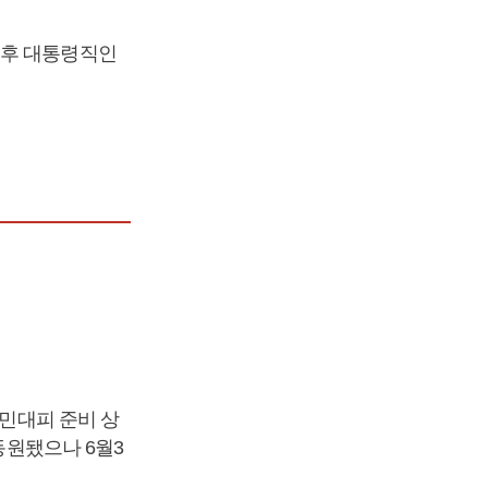
 후 대통령직인
주민대피 준비 상
동원됐으나 6월3