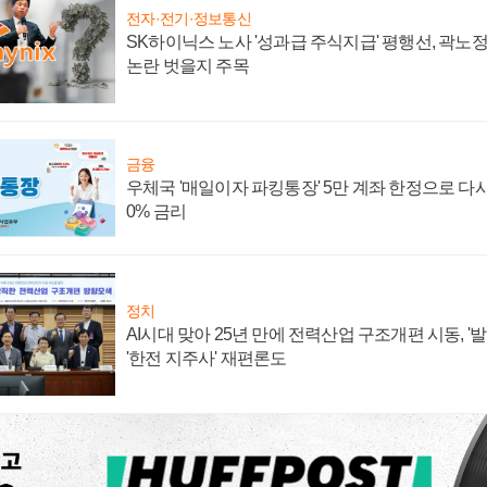
전자·전기·정보통신
SK하이닉스 노사 '성과급 주식지급' 평행선, 곽노정 
논란 벗을지 주목
금융
우체국 '매일이자 파킹통장' 5만 계좌 한정으로 다시 
0% 금리
정치
AI시대 맞아 25년 만에 전력산업 구조개편 시동, '
'한전 지주사' 재편론도