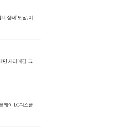
계 상태' 도달, 미
페만 자리매김, 그
스플레이 LG디스플