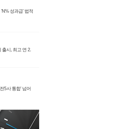
'N% 성과급' 법적
출시, 최고 연 2.
발전5사 통합' 넘어