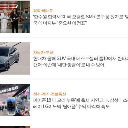
화학·에너지
'한수원 협력사' 미국 오클로 SMR 연구용 원자로 '임
국 에너지부 "중요한 이정표"
자동차·부품
현대차 올해 SUV 국내 베스트셀러 톱10에서 싼타
랜저·아반떼 '세단 쌍끌이'로 내수 방어
전자·전기·정보통신
아이폰18 '메모리 부족'에 출시 지연되나, 삼성디
레이 LG이노텍 '탈애플' 수익 다각화 속도