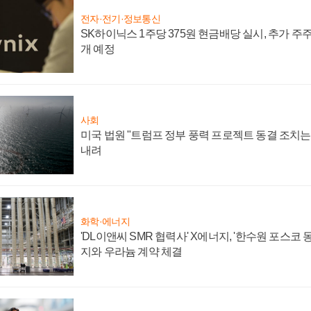
전자·전기·정보통신
SK하이닉스 1주당 375원 현금배당 실시, 추가 주
개 예정
사회
미국 법원 "트럼프 정부 풍력 프로젝트 동결 조치는 
내려
화학·에너지
'DL이앤씨 SMR 협력사' X에너지, '한수원 포스코
지와 우라늄 계약 체결