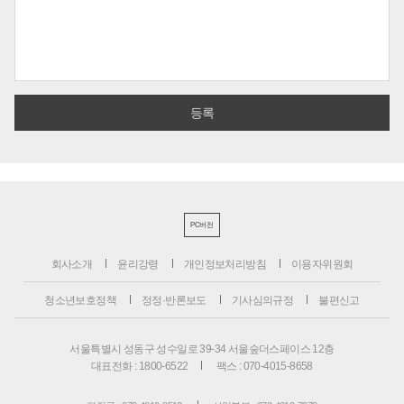
PC버전
회사소개
윤리강령
개인정보처리방침
이용자위원회
청소년보호정책
정정·반론보도
기사심의규정
불편신고
서울특별시 성동구 성수일로 39-34 서울숲더스페이스 12층
대표전화 : 1800-6522
팩스 : 070-4015-8658