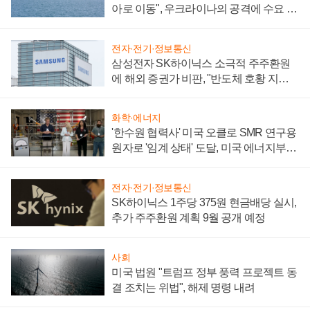
아로 이동", 우크라이나의 공격에 수요 늘
어
전자·전기·정보통신
삼성전자 SK하이닉스 소극적 주주환원
에 해외 증권가 비판, "반도체 호황 지속
성 의문"
화학·에너지
'한수원 협력사' 미국 오클로 SMR 연구용
원자로 '임계 상태' 도달, 미국 에너지부
"중요한 이정표"
전자·전기·정보통신
SK하이닉스 1주당 375원 현금배당 실시,
추가 주주환원 계획 9월 공개 예정
사회
미국 법원 "트럼프 정부 풍력 프로젝트 동
결 조치는 위법", 해제 명령 내려