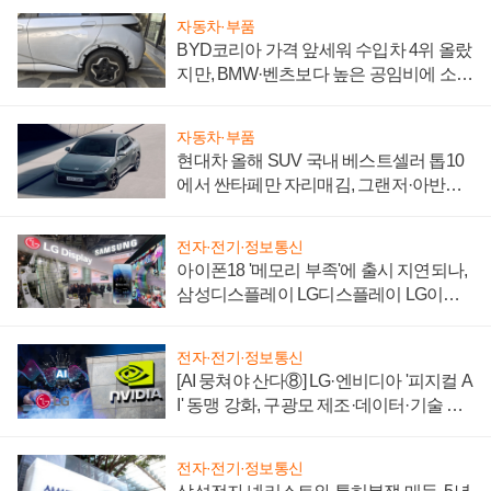
자동차·부품
BYD코리아 가격 앞세워 수입차 4위 올랐
지만, BMW·벤츠보다 높은 공임비에 소비
자 불만 폭발
자동차·부품
현대차 올해 SUV 국내 베스트셀러 톱10
에서 싼타페만 자리매김, 그랜저·아반떼
'세단 쌍끌이'로 내수 방어
전자·전기·정보통신
아이폰18 '메모리 부족'에 출시 지연되나,
삼성디스플레이 LG디스플레이 LG이노
텍 '탈애플' 수익 다각화 속도
전자·전기·정보통신
[AI 뭉쳐야 산다⑧] LG·엔비디아 '피지컬 A
I' 동맹 강화, 구광모 제조·데이터·기술 결
집해 종합 로보틱스 기업으로
전자·전기·정보통신