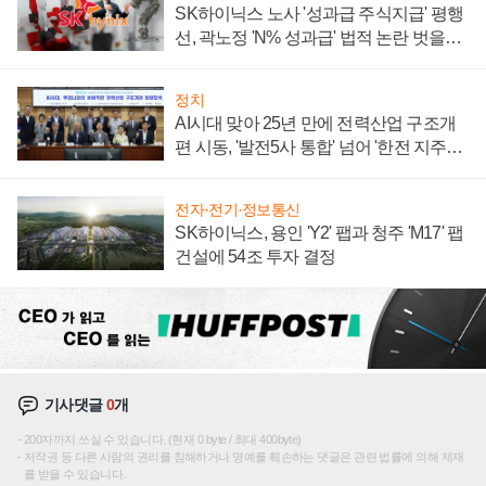
SK하이닉스 노사 '성과급 주식지급' 평행
선, 곽노정 'N% 성과급' 법적 논란 벗을지
주목
정치
AI시대 맞아 25년 만에 전력산업 구조개
편 시동, '발전5사 통합' 넘어 '한전 지주사'
재편론도
전자·전기·정보통신
SK하이닉스, 용인 'Y2' 팹과 청주 'M17' 팹
건설에 54조 투자 결정
기사댓글
0
개
200자까지 쓰실 수 있습니다. (현재 0 byte / 최대 400byte)
저작권 등 다른 사람의 권리를 침해하거나 명예를 훼손하는 댓글은 관련 법률에 의해 제재
를 받을 수 있습니다.