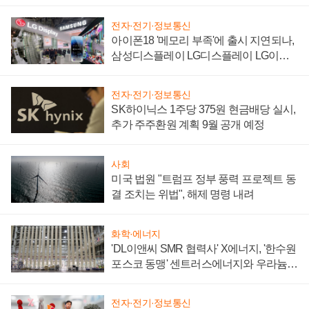
'세단 쌍끌이'로 내수 방어
전자·전기·정보통신
아이폰18 '메모리 부족'에 출시 지연되나,
삼성디스플레이 LG디스플레이 LG이노
텍 '탈애플' 수익 다각화 속도
전자·전기·정보통신
SK하이닉스 1주당 375원 현금배당 실시,
추가 주주환원 계획 9월 공개 예정
사회
미국 법원 "트럼프 정부 풍력 프로젝트 동
결 조치는 위법", 해제 명령 내려
화학·에너지
'DL이앤씨 SMR 협력사' X에너지, '한수원
포스코 동맹' 센트러스에너지와 우라늄
계약 체결
전자·전기·정보통신