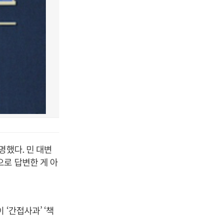
명했다. 민 대변
로 답변한 게 아
‘간접사과’ ‘책