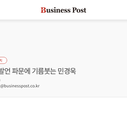
치
발언 파문에 기름붓는 민경욱
9
businesspost.co.kr