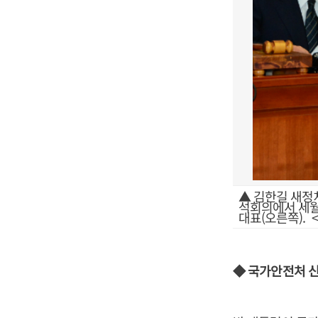
▲ 김한길 새정
석회의에서 세월
대표(오른쪽). 
◆ 국가안전처 