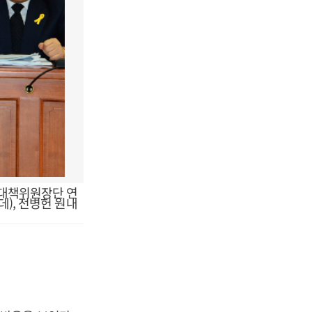
 대책위원장단 연
), 전병헌 원내