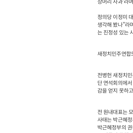
상머리 사과’라며
정의당 이정미 대
생각해 봤나”라며
는 진정성 있는 
새정치민주연합도
전병헌 새정치민
단 연석회의에서
감을 얻지 못하고
전 원내대표는 모
사태는 박근혜정
박근혜정부의 권