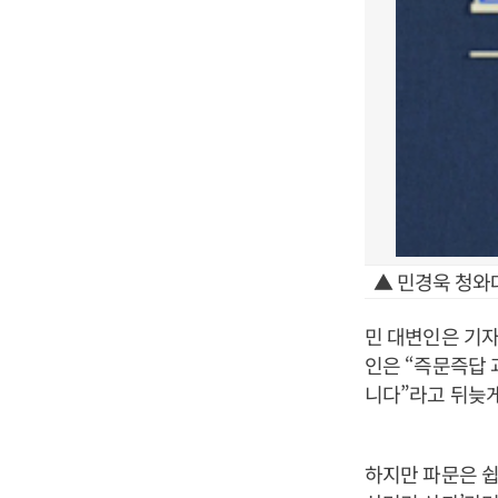
▲ 민경욱 청와
민 대변인은 기자
인은 “즉문즉답 
니다”라고 뒤늦게
하지만 파문은 쉽