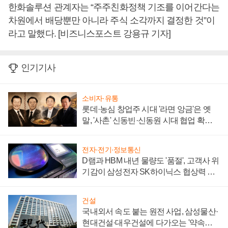
한화솔루션 관계자는 “주주친화정책 기조를 이어간다는
차원에서 배당뿐만 아니라 주식 소각까지 결정한 것”이
라고 말했다. [비즈니스포스트 강용규 기자]
인기기사
소비자·유통
롯데·농심 창업주 시대 '라면 앙금'은 옛
말, '사촌' 신동빈·신동원 시대 협업 확대
일로
전자·전기·정보통신
D램과 HBM 내년 물량도 '품절', 고객사 위
기감이 삼성전자 SK하이닉스 협상력 더
키워
건설
국내외서 속도 붙는 원전 사업, 삼성물산·
현대건설·대우건설에 다가오는 '약속의