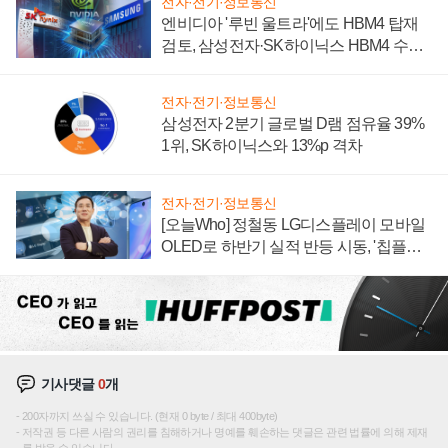
전자·전기·정보통신
엔비디아 '루빈 울트라'에도 HBM4 탑재
검토, 삼성전자·SK하이닉스 HBM4 수율
에 주도권 갈린다
전자·전기·정보통신
삼성전자 2분기 글로벌 D램 점유율 39%
1위, SK하이닉스와 13%p 격차
전자·전기·정보통신
[오늘Who] 정철동 LG디스플레이 모바일
OLED로 하반기 실적 반등 시동, '칩플레
이션'에 가격 인하 압박은 부담
기사댓글
0
개
200자까지 쓰실 수 있습니다. (현재 0 byte / 최대 400byte)
저작권 등 다른 사람의 권리를 침해하거나 명예를 훼손하는 댓글은 관련 법률에 의해 제재
를 받을 수 있습니다.