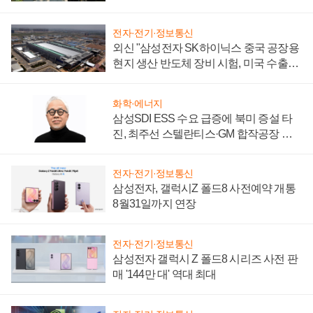
시간'
전자·전기·정보통신
외신 "삼성전자 SK하이닉스 중국 공장용
현지 생산 반도체 장비 시험, 미국 수출통
제 대비"
화학·에너지
삼성SDI ESS 수요 급증에 북미 증설 타
진, 최주선 스텔란티스·GM 합작공장 건
설 재추진하나
전자·전기·정보통신
삼성전자, 갤럭시Z 폴드8 사전예약 개통
8월31일까지 연장
전자·전기·정보통신
삼성전자 갤럭시 Z 폴드8 시리즈 사전 판
매 '144만 대' 역대 최대