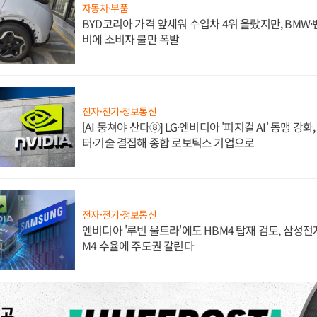
자동차·부품
BYD코리아 가격 앞세워 수입차 4위 올랐지만, BMW
비에 소비자 불만 폭발
전자·전기·정보통신
[AI 뭉쳐야 산다⑧] LG·엔비디아 '피지컬 AI' 동맹 강
터·기술 결집해 종합 로보틱스 기업으로
전자·전기·정보통신
엔비디아 '루빈 울트라'에도 HBM4 탑재 검토, 삼성전
M4 수율에 주도권 갈린다