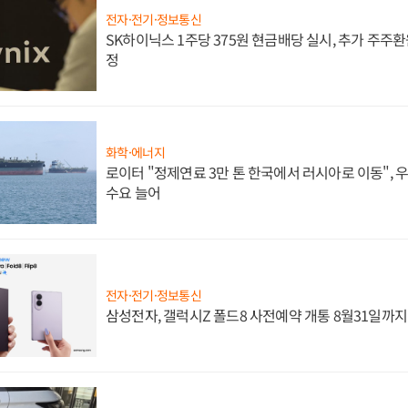
전자·전기·정보통신
SK하이닉스 1주당 375원 현금배당 실시, 추가 주주환
정
화학·에너지
로이터 "정제연료 3만 톤 한국에서 러시아로 이동",
수요 늘어
전자·전기·정보통신
삼성전자, 갤럭시Z 폴드8 사전예약 개통 8월31일까