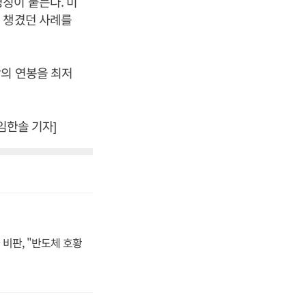
칭이 붙는다. 미
 챙겼던 사례를
장의 연봉을 최저
임한솔 기자]
비판, "반도체 호황