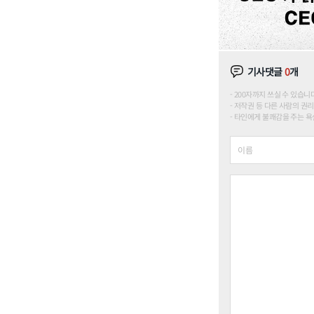
기사댓글
0
개
200자까지 쓰실 수 있습니다. (
저작권 등 다른 사람의 권리
타인에게 불쾌감을 주는 욕설