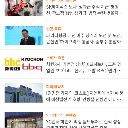
전자·전기·정보통신
SK하이닉스 노사 '성과급 주식 지급' 평행
선, 곽노정 'N% 성과급' 법적 논란 벗을지 주
목
항공·물류
파라타항공 내년 미주 장거리 노선 첫 도전,
윤철민 '하이브리드 항공사' 승부수 통할까
소비자·유통
치킨3사 '가맹점 상생' 비교해보니, 교촌 '영
업권 보호'·bhc '신메뉴 개발'·BBQ '원가 부
담'
화학·에너지
[김민정 기자의 '코스뽀'] 지엔씨에너지 AI 붐
에 비상발전기 호황, 안병철 친환경 에너지
발전전문기업 향한다
인터넷·게임·콘텐츠
YG엔터 하반기 빅뱅 월드투어로 실적 성장
증권가 전망, 신인 보이그룹도 주목