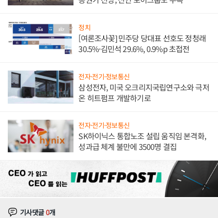
정치
[여론조사꽃] 민주당 당대표 선호도 정청래
30.5%·김민석 29.6%, 0.9%p 초접전
전자·전기·정보통신
삼성전자, 미국 오크리지국립연구소와 극저
온 히트펌프 개발하기로
전자·전기·정보통신
SK하이닉스 통합노조 설립 움직임 본격화,
성과급 체계 불만에 3500명 결집
기사댓글
0
개